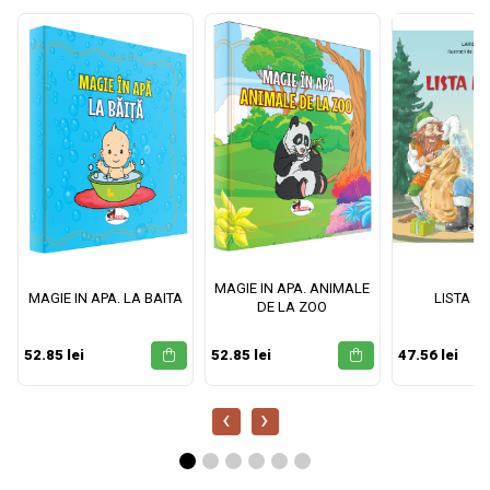
MAGIE IN APA. ANIMALE
MAGIE IN APA. LA BAITA
LISTA M
DE LA ZOO
52.85 lei
52.85 lei
47.56 lei
‹
›