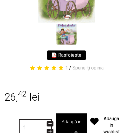
Rasfoieste
1
/
Spune-ți opinia
42
26,
lei
Adauga
Adaugă în
in
wishlist