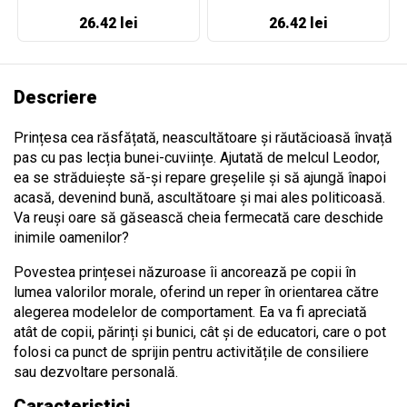
26.42 lei
26.42 lei
Descriere
Prințesa cea răsfățată, neascultătoare și răutăcioasă învață
pas cu pas lecția bunei-cuviințe. Ajutată de melcul Leodor,
ea se străduiește să-și repare greșelile și să ajungă înapoi
acasă, devenind bună, ascultătoare și mai ales politicoasă.
Va reuși oare să găsească cheia fermecată care deschide
inimile oamenilor?
Povestea prințesei năzuroase îi ancorează pe copii în
lumea valorilor morale, oferind un reper în orientarea către
alegerea modelelor de comportament. Ea va fi apreciată
atât de copii, părinți și bunici, cât și de educatori, care o pot
folosi ca punct de sprijin pentru activitățile de consiliere
sau dezvoltare personală.
Caracteristici