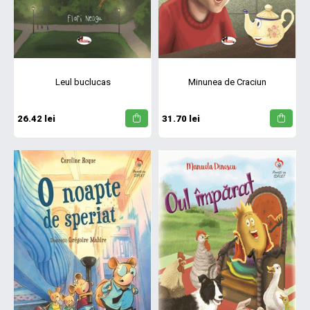
Leul buclucas
Minunea de Craciun
26.42 lei
31.70 lei