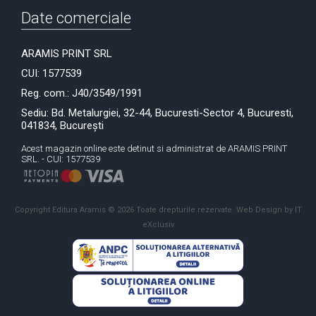
Date comerciale
ARAMIS PRINT SRL
CUI: 1577539
Reg. com.: J40/3549/1991
Sediu: Bd. Metalurgiei, 32-44, Bucuresti-Sector 4, Bucuresti,
041834, București
Acest magazin online este detinut si administrat de ARAMIS PRINT
SRL. - CUI: 1577539
Copyright Editura Aramis © 2026 Toate drepturile rezervate.
Web Design by IT
eXclusiv