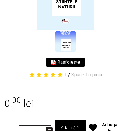
Rasfoieste
1
/
Spune-ți opinia
00
0,
lei
Adauga
Adaugă în