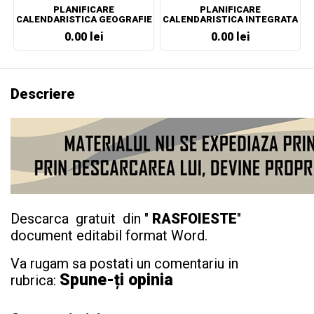
PLANIFICARE
PLANIFICARE
CALENDARISTICA GEOGRAFIE
CALENDARISTICA INTEGRATA
CLASA A VII-A
CLASA PREGATITOARE
0.00 lei
0.00 lei
Descriere
Descarca gratuit din "
RASFOIESTE
"
document editabil format Word.
Va rugam sa postati un comentariu in
Spune-ți opinia
rubrica: