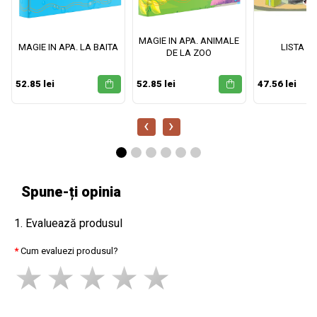
MAGIE IN APA. ANIMALE
MAGIE IN APA. LA BAITA
LISTA M
DE LA ZOO
52.85 lei
52.85 lei
47.56 lei
‹
›
Spune-ți opinia
1. Evaluează produsul
Cum evaluezi produsul?