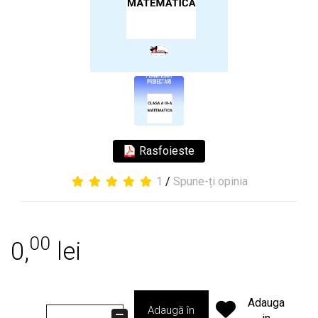
Rasfoieste
1
/
Spune-ți opinia
00
0,
lei
Adauga
Adaugă în