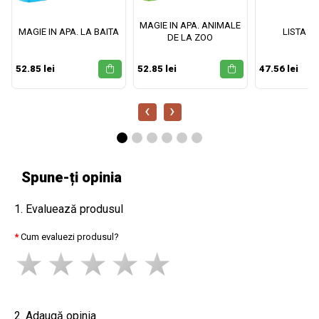
MAGIE IN APA. ANIMALE
MAGIE IN APA. LA BAITA
LISTA M
DE LA ZOO
52.85 lei
52.85 lei
47.56 lei
‹
›
Spune-ți opinia
1. Evaluează produsul
Cum evaluezi produsul?
2. Adaugă opinia