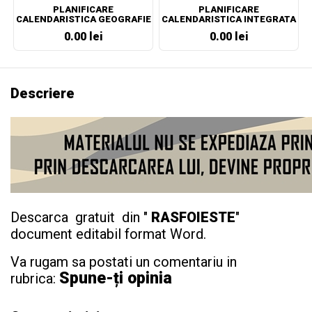
PLANIFICARE
PLANIFICARE
CALENDARISTICA GEOGRAFIE
CALENDARISTICA INTEGRATA
CLASA A VII-A
CLASA PREGATITOARE
0.00 lei
0.00 lei
Descriere
Descarca gratuit din "
RASFOIESTE
"
document editabil format Word.
Va rugam sa postati un comentariu in
Spune-ți opinia
rubrica: