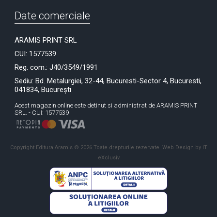
Date comerciale
ARAMIS PRINT SRL
CUI: 1577539
Reg. com.: J40/3549/1991
Sediu: Bd. Metalurgiei, 32-44, Bucuresti-Sector 4, Bucuresti,
041834, București
Acest magazin online este detinut si administrat de ARAMIS PRINT
SRL. - CUI: 1577539
Copyright Editura Aramis © 2026 Toate drepturile rezervate.
Web Design by IT
eXclusiv