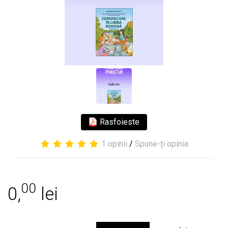
Rasfoieste
1 opinii
/
Spune-ți opinia
00
0,
lei