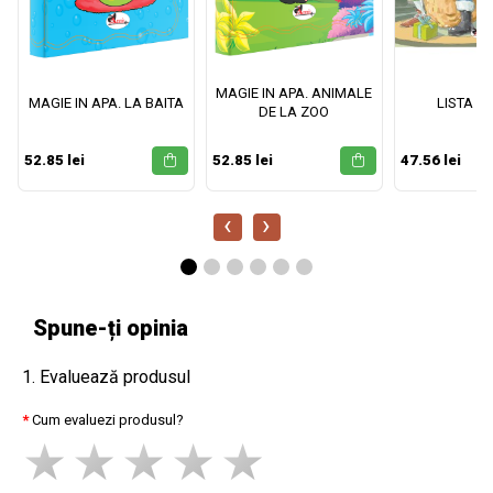
MAGIE IN APA. ANIMALE
MAGIE IN APA. LA BAITA
LISTA M
DE LA ZOO
52.85 lei
52.85 lei
47.56 lei
‹
›
Spune-ți opinia
1. Evaluează produsul
Cum evaluezi produsul?