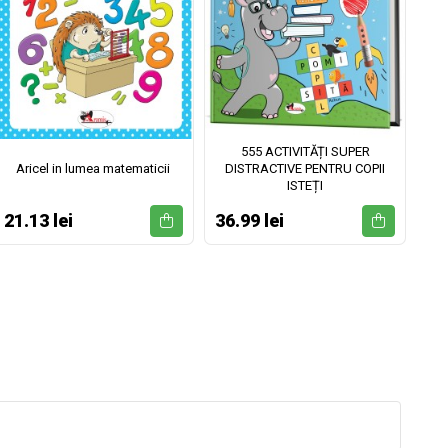
555 ACTIVITĂȚI SUPER
Aricel in lumea matematicii
DISTRACTIVE PENTRU COPII
ISTEȚI
21.13 lei
36.99 lei
52