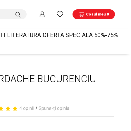
Cosul meu 0
TI
LITERATURA
OFERTA SPECIALA 50%-75%
IORDACHE BUCURENCIU
4 opinii
/
Spune-ți opinia