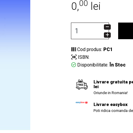
00
0,
lei
Cod produs:
PC1
ISBN:
Disponibilitate:
În Stoc
Livrare gratuita p
lei
Oriunde in Romania!
Livrare easybox
Poti ridica comanda de