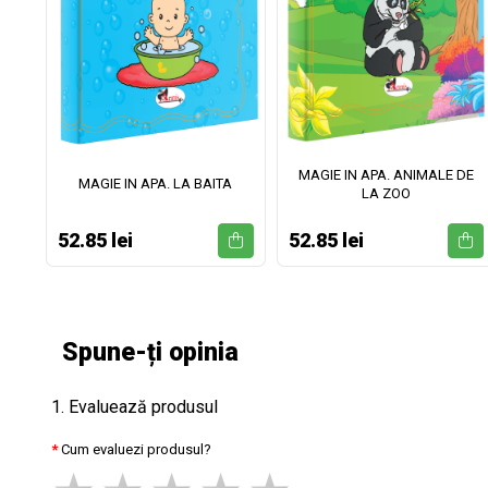
MAGIE IN APA. ANIMALE DE
II
MAGIE IN APA. LA BAITA
LA ZOO
52.85 lei
52.85 lei
Spune-ți opinia
1. Evaluează produsul
Cum evaluezi produsul?