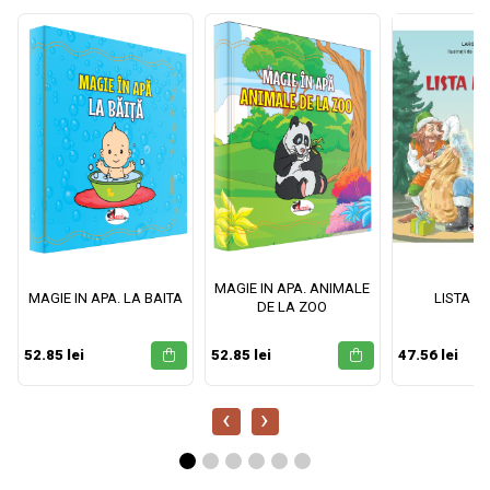
MAGIE IN APA. ANIMALE
MAGIE IN APA. LA BAITA
LISTA M
DE LA ZOO
52.85 lei
52.85 lei
47.56 lei
‹
›