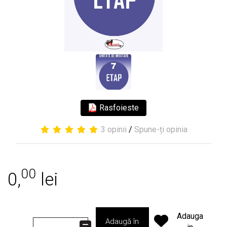
Rasfoieste
3 opinii
/
Spune-ți opinia
00
0,
lei
Adauga
Adaugă în