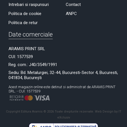
Intrebari si raspunsuri
Contact
Politica de cookie
ANPC
Politica de retur
Date comerciale
ARAMIS PRINT SRL
CUI: 1577539
Reg. com.: J40/3549/1991
Sediu: Bd. Metalurgiei, 32-44, Bucuresti-Sector 4, Bucuresti,
041834, București
Acest magazin online este detinut si administrat de ARAMIS PRINT
SRL. - CUI: 1577539
Copyright Editura Aramis © 2026 Toate drepturile rezervate.
Web Design by IT
eXclusiv