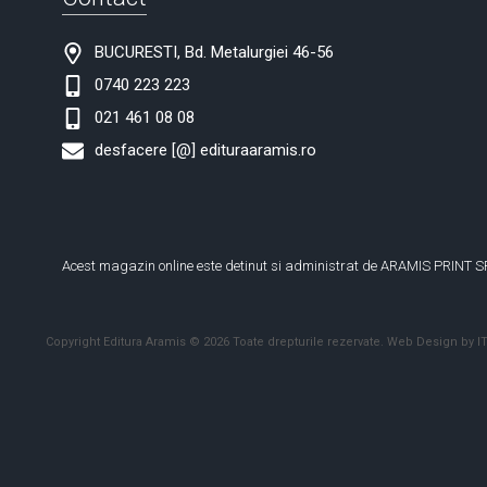
BUCURESTI, Bd. Metalurgiei 46-56
0740 223 223
021 461 08 08
desfacere [@] edituraaramis.ro
Acest magazin online este detinut si administrat de ARAMIS PRINT S
Copyright Editura Aramis © 2026 Toate drepturile rezervate.
Web Design by IT