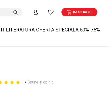
Cosul meu 0
TI
LITERATURA
OFERTA SPECIALA 50%-75%
1
/
Spune-ți opinia