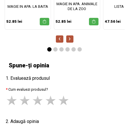
MAGIE IN APA. ANIMALE
MAGIE IN APA. LA BAITA
LISTA M
DE LA ZOO
52.85 lei
52.85 lei
47.56 lei
‹
›
Spune-ți opinia
1. Evaluează produsul
Cum evaluezi produsul?
2. Adaugă opinia