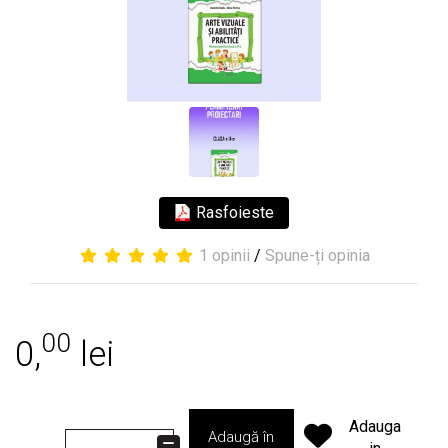
Rasfoieste
1 opinii
/
Spune-ți opinia
00
0,
lei
Adauga
Adaugă în