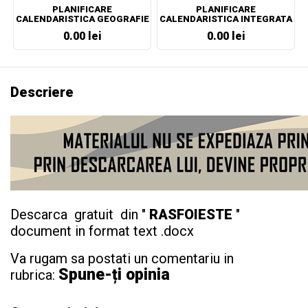
PLANIFICARE
PLANIFICARE
CALENDARISTICA GEOGRAFIE
CALENDARISTICA INTEGRATA
CLASA A VII-A
CLASA PREGATITOARE
0.00 lei
0.00 lei
Descriere
Descarca gratuit din "
RASFOIESTE
"
document in format text .docx
Va rugam sa postati un comentariu in
Spune-ți opinia
rubrica: