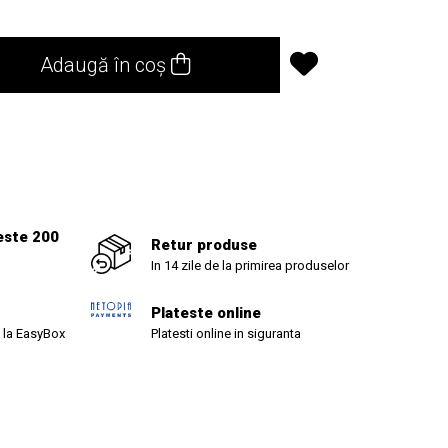
Adaugă în coș
1
este 200
Retur produse
In 14 zile de la primirea produselor
Plateste online
 la EasyBox
Platesti online in siguranta