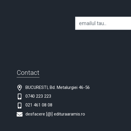
Contact
BUCURESTI, Bd. Metalurgiei 46-56
0740 223 223
021 461 08 08
desfacere [@] edituraaramis.ro