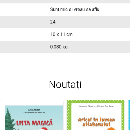
Sunt mic si vreau sa aflu
24
10 x 11 cm
0.080 kg
Noutāți