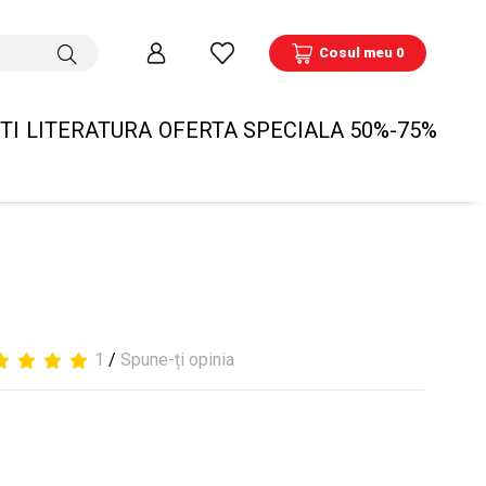
Cosul meu 0
TI
LITERATURA
OFERTA SPECIALA 50%-75%
1
/
Spune-ți opinia