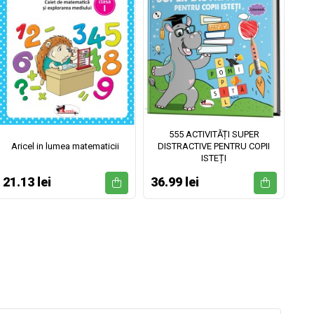
555 ACTIVITĂȚI SUPER
Aricel in lumea matematicii
DISTRACTIVE PENTRU COPII
ISTEȚI
21.13 lei
36.99 lei
52