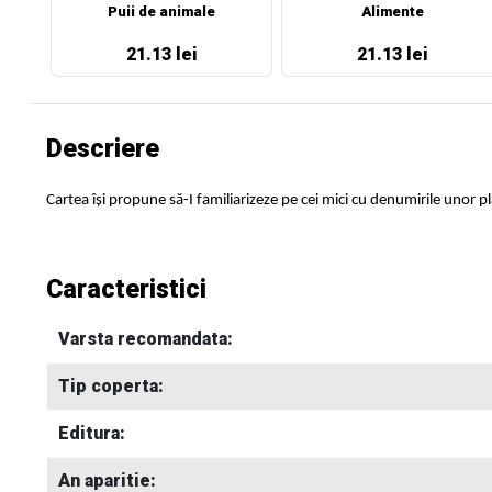
Puii de animale
Alimente
21.13 lei
21.13 lei
Descriere
Cartea își propune să-I familiarizeze pe cei mici cu denumirile unor pl
Caracteristici
Varsta recomandata:
Tip coperta:
Editura:
An aparitie: