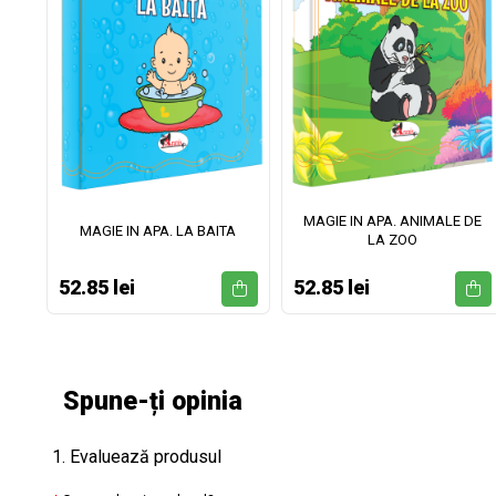
MAGIE IN APA. ANIMALE DE
II
MAGIE IN APA. LA BAITA
LA ZOO
52.85 lei
52.85 lei
Spune-ți opinia
1. Evaluează produsul