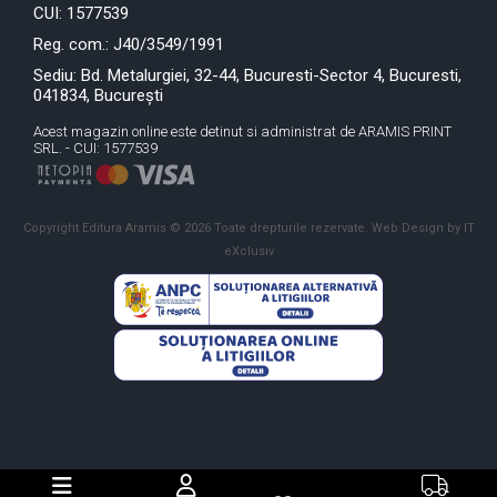
CUI: 1577539
Reg. com.: J40/3549/1991
Sediu: Bd. Metalurgiei, 32-44, Bucuresti-Sector 4, Bucuresti,
041834, București
Acest magazin online este detinut si administrat de ARAMIS PRINT
SRL. - CUI: 1577539
Copyright Editura Aramis © 2026 Toate drepturile rezervate.
Web Design by IT
eXclusiv