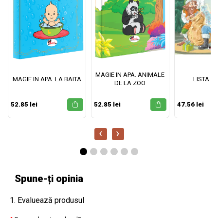
MAGIE IN APA. ANIMALE
MAGIE IN APA. LA BAITA
LISTA M
DE LA ZOO
52.85 lei
52.85 lei
47.56 lei
‹
›
Spune-ți opinia
1. Evaluează produsul