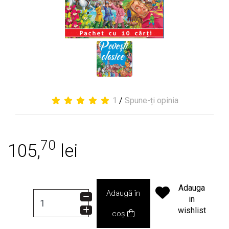
1
/
Spune-ți opinia
70
105,
lei
Adauga
Adaugă în
in
wishlist
coș