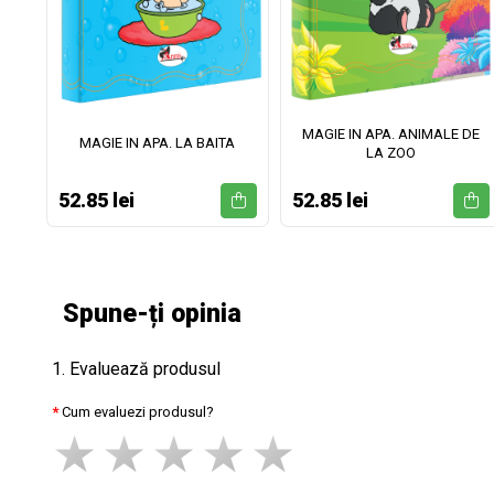
MAGIE IN APA. ANIMALE DE
II
MAGIE IN APA. LA BAITA
LA ZOO
52.85 lei
52.85 lei
Spune-ți opinia
1. Evaluează produsul
Cum evaluezi produsul?