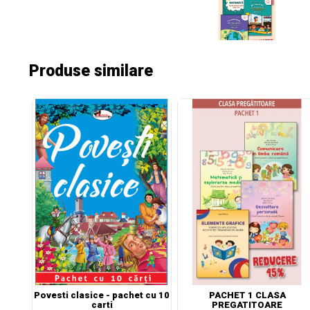
Produse similare
Povesti clasice - pachet cu 10
PACHET 1 CLASA
carti
PREGATITOARE