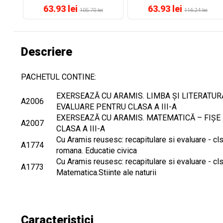
63.93 lei
63.93 lei
105.70 lei
116.24 lei
Descriere
PACHETUL CONTINE:
EXERSEAZĂ CU ARAMIS. LIMBA ȘI LITERATUR
A2006
EVALUARE PENTRU CLASA A III-A
EXERSEAZĂ CU ARAMIS. MATEMATICĂ – FIȘE
A2007
CLASA A III-A
Cu Aramis reusesc: recapitulare si evaluare - cls a
A1774
romana. Educatie civica
Cu Aramis reusesc: recapitulare si evaluare - cls 
A1773
Matematica.Stiinte ale naturii
Caracteristici