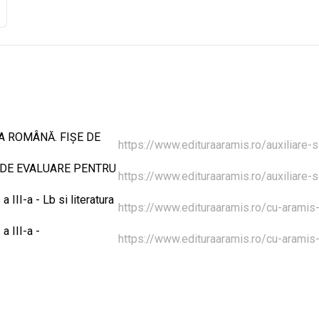
A ROMÂNĂ. FIȘE DE
https://www.edituraaramis.ro/auxiliare-
 DE EVALUARE PENTRU
https://www.edituraaramis.ro/auxiliare-
 III-a - Lb si literatura
https://www.edituraaramis.ro/cu-arami
a III-a -
https://www.edituraaramis.ro/cu-arami