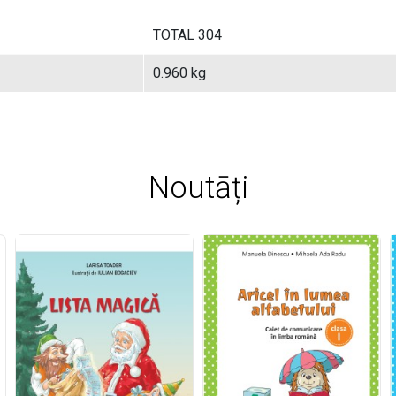
TOTAL 304
0.960 kg
Noutāți