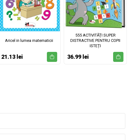
555 ACTIVITĂȚI SUPER
Aricel in lumea matematicii
DISTRACTIVE PENTRU COPII
ISTEȚI
21.13 lei
36.99 lei
52