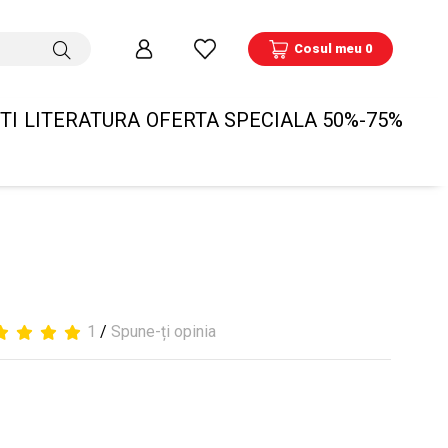
Cosul meu 0
TI
LITERATURA
OFERTA SPECIALA 50%-75%
1
/
Spune-ți opinia