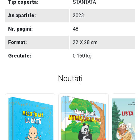
Tip coperta:
STANTATA
An aparitie:
2023
Nr. pagini:
48
Format:
22 X 28 cm
Greutate:
0.160 kg
Noutāți