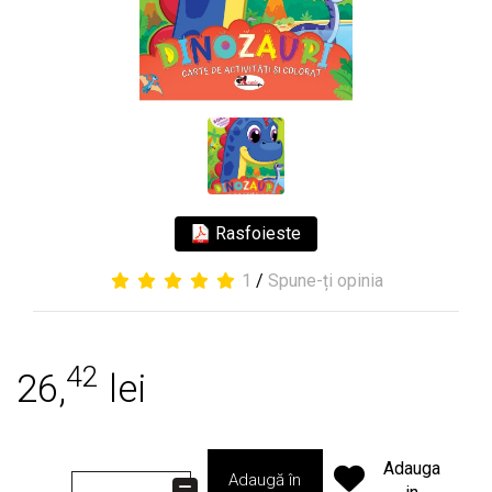
Rasfoieste
1
/
Spune-ți opinia
42
26,
lei
Adauga
Adaugă în