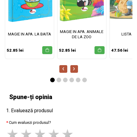
MAGIE IN APA. ANIMALE
MAGIE IN APA. LA BAITA
LISTA M
DE LA ZOO
52.85 lei
52.85 lei
47.56 lei
‹
›
Spune-ți opinia
1. Evaluează produsul
Cum evaluezi produsul?