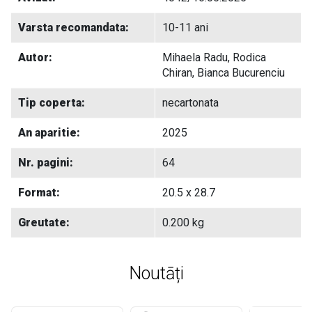
Varsta recomandata:
10-11 ani
Autor:
Mihaela Radu, Rodica
Chiran, Bianca Bucurenciu
Tip coperta:
necartonata
An aparitie:
2025
Nr. pagini:
64
Format:
20.5 x 28.7
Greutate:
0.200 kg
Noutāți