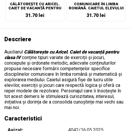
CĂLĂTOREȘTE CU ARICEL.
COMUNICARE ÎN LIMBA
CAIET DE VACANȚĂ PENTRU
ROMÂNĂ. CAIETUL ELEVULUI
CLASA II
PENTRU CLASA A II-A
31.70 lei
31.70 lei
Descriere
Auxiliarul
Călătorește cu Aricel. Caiet de vacanță pentru
clasa IV
c
onține tipuri variate de exerciții și jocuri,
concepute și ordonate metodic, adecvate conținuturilor
propuse necesare formării competențelor specifice
disciplinelor
comunicare în limba română și
matematică și
explorarea mediului
. Caietul asigură fișe de lucru utile
elevilor, exerciții și jocuri care respectă logica și oferă
ca
reper modele de rezolvare. P
ersonajul care îi însoțește în
tot acest demers
le stimulează curiozitatea, interesul,
inițiativa și dorința de a consolida cunoștințe mai vechi sau
mai noi.
Caracteristici
Avizat:
4042/16.05.2025