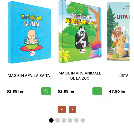
MAGIE IN APA. ANIMALE
MAGIE IN APA. LA BAITA
LISTA M
DE LA ZOO
52.85 lei
52.85 lei
47.56 lei
‹
›