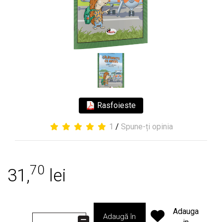
Rasfoieste
1
/
Spune-ți opinia
70
31,
lei
Adauga
Adaugă în