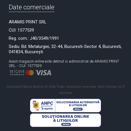
Date comerciale
ARAMIS PRINT SRL
CUI: 1577539
Reg. com.: J40/3549/1991
Sediu: Bd. Metalurgiei, 32-44, Bucuresti-Sector 4, Bucuresti,
041834, București
Acest magazin online este detinut si administrat de ARAMIS PRINT
SRL. - CUI: 1577539
Copyright Editura Aramis © 2026 Toate drepturile rezervate.
Web Design by IT
eXclusiv