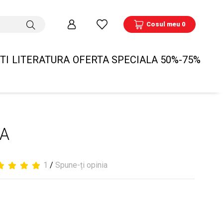
Cosul meu 0
TI
LITERATURA
OFERTA SPECIALA 50%-75%
-A
1
/
Spune-ți opinia