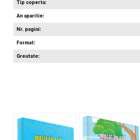
Tip coperta:
An aparitie:
Nr. pagini:
Format:
Greutate: