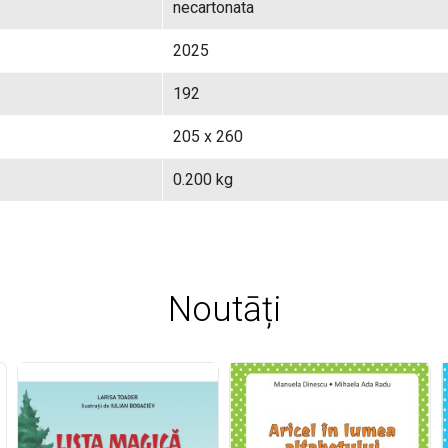
necartonata
2025
192
205 x 260
0.200 kg
Noutāți