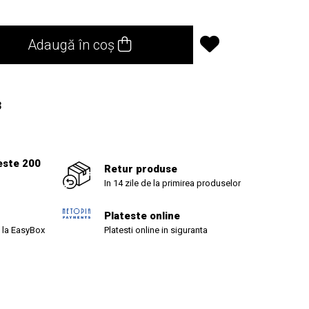
Adaugă în coș
3
este 200
Retur produse
In 14 zile de la primirea produselor
Plateste online
 la EasyBox
Platesti online in siguranta