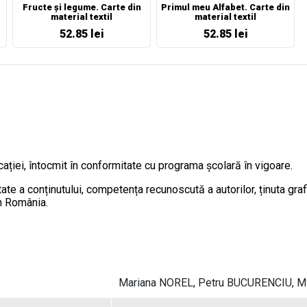
Fructe și legume. Carte din
Primul meu Alfabet. Carte din
material textil
material textil
52.85 lei
52.85 lei
cației, întocmit în conformitate cu programa școlară în vigoare.
 a conținutului, competența recunoscută a autorilor, ținuta grafi
in România.
Mariana NOREL, Petru BUCURENCIU, M