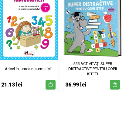
555 ACTIVITĂȚI SUPER
Aricel in lumea matematicii
DISTRACTIVE PENTRU COPII
ISTEȚI
21.13 lei
36.99 lei
52