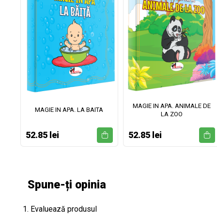
MAGIE IN APA. ANIMALE DE
II
MAGIE IN APA. LA BAITA
LA ZOO
52.85 lei
52.85 lei
Spune-ți opinia
1. Evaluează produsul