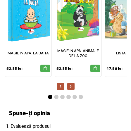
MAGIE IN APA. ANIMALE
MAGIE IN APA. LA BAITA
LISTA M
DE LA ZOO
52.85 lei
52.85 lei
47.56 lei
‹
›
Spune-ți opinia
1. Evaluează produsul