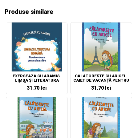
Produse similare
EXERSEAZĂ CU ARAMIS.
CĂLĂTOREȘTE CU ARICEL.
LIMBA ȘI LITERATURA
CAIET DE VACANȚĂ PENTRU
ROMÂNĂ. FIȘE DE EVALUARE
CLASA A III-A
31.70 lei
31.70 lei
CLASA A IV-A