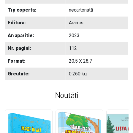
Tip coperta:
necartonată
Editura:
Aramis
An aparitie:
2023
Nr. pagini:
112
Format:
20,5 X 28,7
Greutate:
0.260 kg
Noutāți