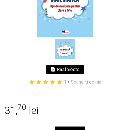
Rasfoieste
1
/
Spune-ți opinia
70
31,
lei