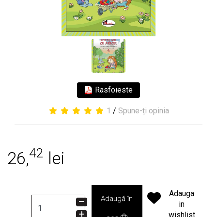
Rasfoieste
1
/
Spune-ți opinia
42
26,
lei
Adauga
Adaugă în
in
wishlist