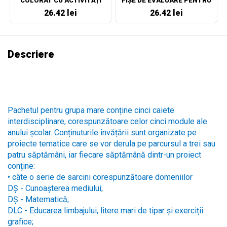
COLORAT CU ACTIVITĂȚI
FIȘE DE EVALUARE PENTRU
CLASA A II-A
26.42 lei
26.42 lei
Descriere
Pachetul pentru grupa mare conține cinci caiete
interdisciplinare, corespunzătoare celor cinci module ale
anului școlar. Conținuturile învățării sunt organizate pe
proiecte tematice care se vor derula pe parcursul a trei sau
patru săptămâni, iar fiecare săptămână dintr-un proiect
conține:
•
câte o serie de sarcini corespunzătoare domeniilor
DȘ - Cunoașterea mediului;
DȘ - Matematică;
DLC - Educarea limbajului, litere mari de tipar și exerciții
grafice;