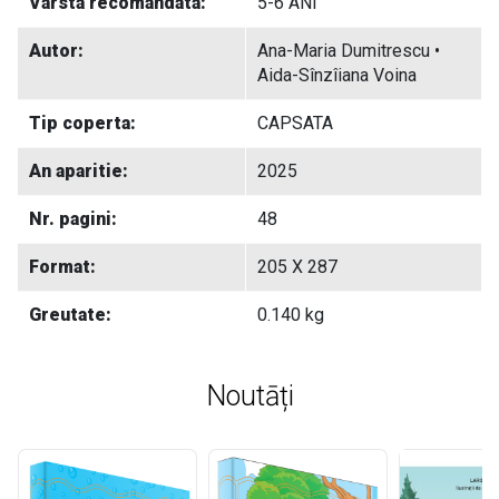
Varsta recomandata:
5-6 ANI
Autor:
Ana-Maria Dumitrescu •
Aida-Sînzîiana Voina
Tip coperta:
CAPSATA
An aparitie:
2025
Nr. pagini:
48
Format:
205 X 287
Greutate:
0.140 kg
Noutāți