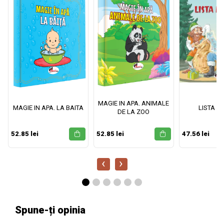
MAGIE IN APA. ANIMALE
MAGIE IN APA. LA BAITA
LISTA M
DE LA ZOO
52.85 lei
52.85 lei
47.56 lei
‹
›
Spune-ți opinia