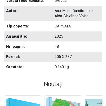
Varsta recomandata:
5-6 ANI
Autor:
Ana-Maria Dumitrescu •
Aida-Sînzîiana Voina
Tip coperta:
CAPSATA
An aparitie:
2025
Nr. pagini:
48
Format:
205 X 287
Greutate:
0.140 kg
Noutāți