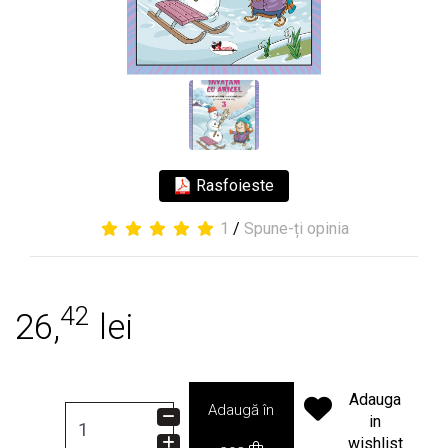
Rasfoieste
1
/
Spune-ți opinia
42
26,
lei
Adauga
Adaugă în
in
wishlist