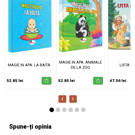
MAGIE IN APA. ANIMALE
MAGIE IN APA. LA BAITA
LISTA M
DE LA ZOO
52.85 lei
52.85 lei
47.56 lei
‹
›
Spune-ți opinia