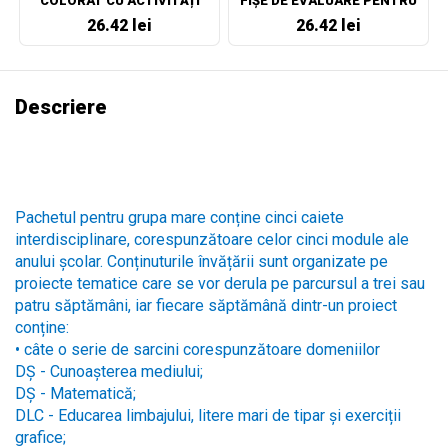
COLORAT CU ACTIVITĂȚI
FIȘE DE EVALUARE PENTRU
CLASA A II-A
26.42 lei
26.42 lei
Descriere
Pachetul pentru grupa mare conține cinci caiete
interdisciplinare, corespunzătoare celor cinci module ale
anului școlar. Conținuturile învățării sunt organizate pe
proiecte tematice care se vor derula pe parcursul a trei sau
patru săptămâni, iar fiecare săptămână dintr-un proiect
conține:
•
câte o serie de sarcini corespunzătoare domeniilor
DȘ - Cunoașterea mediului;
DȘ - Matematică;
DLC - Educarea limbajului, litere mari de tipar și exerciții
grafice;