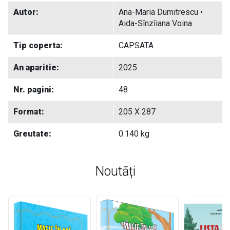
Autor:
Ana-Maria Dumitrescu •
Aida-Sînzîiana Voina
Tip coperta:
CAPSATA
An aparitie:
2025
Nr. pagini:
48
Format:
205 X 287
Greutate:
0.140 kg
Noutāți