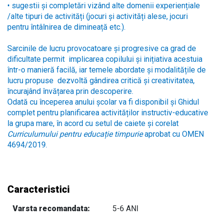
• sugestii și completări vizând alte domenii experiențiale
/alte tipuri de activități (jocuri și activități alese, jocuri
pentru întâlnirea de dimineață etc.).
Sarcinile de lucru provocatoare și progresive ca grad de
dificultate permit implicarea copilului și inițiativa acestuia
într-o manieră facilă, iar temele abordate și modalitățile de
lucru propuse dezvoltă gândirea critică și creativitatea,
încurajând învățarea prin descoperire.
Odată cu începerea anului școlar va fi disponibil și Ghidul
complet pentru planificarea activităților instructiv-educative
la grupa mare, în acord cu setul de caiete și corelat
Curriculumului pentru educație timpurie
aprobat cu OMEN
4694/2019.
Caracteristici
Varsta recomandata:
5-6 ANI