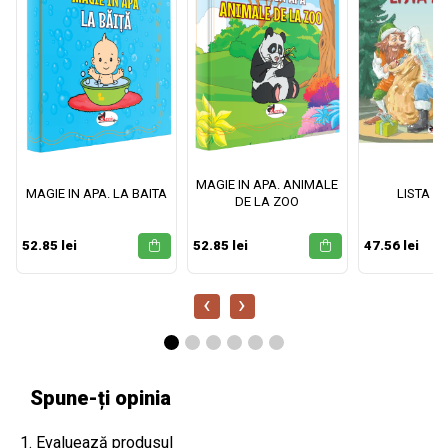
MAGIE IN APA. ANIMALE
MAGIE IN APA. LA BAITA
LISTA M
DE LA ZOO
52.85 lei
52.85 lei
47.56 lei
‹
›
Spune-ți opinia
1. Evaluează produsul