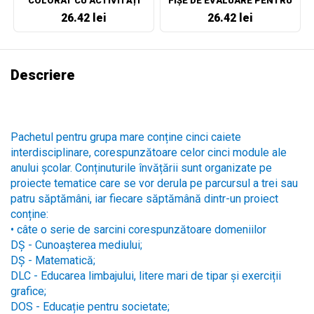
COLORAT CU ACTIVITĂȚI
FIȘE DE EVALUARE PENTRU
CLASA A II-A
26.42 lei
26.42 lei
Descriere
Pachetul pentru grupa mare conține cinci caiete
interdisciplinare, corespunzătoare celor cinci module ale
anului școlar. Conținuturile învățării sunt organizate pe
proiecte tematice care se vor derula pe parcursul a trei sau
patru săptămâni, iar fiecare săptămână dintr-un proiect
conține:
•
câte o serie de sarcini corespunzătoare domeniilor
DȘ - Cunoașterea mediului;
DȘ - Matematică;
DLC - Educarea limbajului, litere mari de tipar și exerciții
grafice;
DOS - Educație pentru societate;