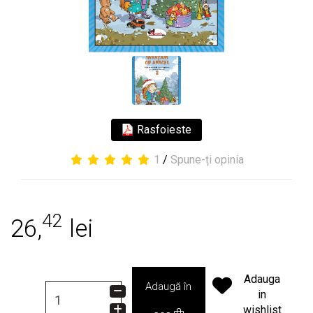
Rasfoieste
1
/
Spune-ți opinia
42
26,
lei
Adauga
Adaugă în
in
wishlist