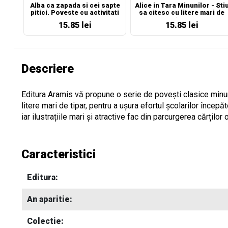
Alba ca zapada si cei sapte
Alice in Tara Minunilor - Sti
pitici. Poveste cu activitati
sa citesc cu litere mari de
tipar!
15.85 lei
15.85 lei
Descriere
Editura Aramis vă propune o serie de povești clasice minunat
litere mari de tipar, pentru a ușura efortul școlarilor începă
iar ilustrațiile mari și atractive fac din parcurgerea cărților
Caracteristici
Editura:
An aparitie:
Colectie: