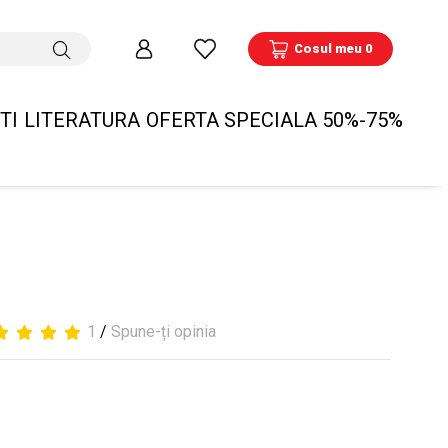
Cosul meu 0
TI
LITERATURA
OFERTA SPECIALA 50%-75%
1
/
Spune-ți opinia