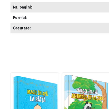
Nr. pagini:
Format:
Greutate: