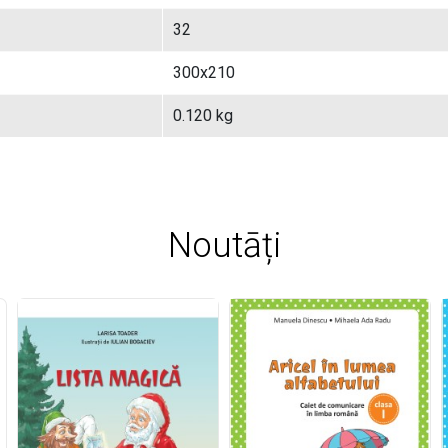
32
300x210
0.120 kg
Noutāți