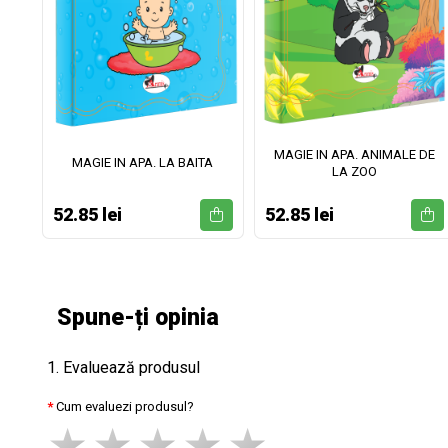
MAGIE IN APA. ANIMALE DE
II
MAGIE IN APA. LA BAITA
LA ZOO
52.85 lei
52.85 lei
Spune-ți opinia
1. Evaluează produsul
Cum evaluezi produsul?