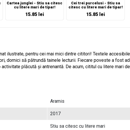
u
Cartea junglei - Stiu sa citesc
Cei trei purcelusi - Stiu sa
cu litere mari de tipar!
citesc cu litere mari de tipar!
15.85 lei
15.85 lei
 ilustrate, pentru cei mai mici dintre cititori! Textele accesibile
tori, dornici să pătrundă tainele lecturii. Fiecare poveste a fost a
 o activitate plăcută și antrenantă. De acum, cititul cu litere mari d
Aramis
2017
Stiu sa citesc cu litere mari