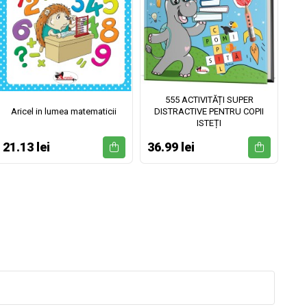
555 ACTIVITĂȚI SUPER
Aricel in lumea matematicii
DISTRACTIVE PENTRU COPII
ISTEȚI
21.13 lei
36.99 lei
52