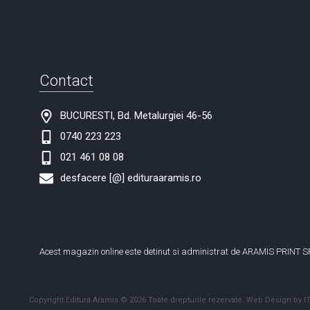
Contact
BUCURESTI, Bd. Metalurgiei 46-56
0740 223 223
021 461 08 08
desfacere [@] edituraaramis.ro
Acest magazin online este detinut si administrat de ARAMIS PRINT S
Copyright Editura Aramis © 2026 Toate drepturile rezervate.
Web Design by IT