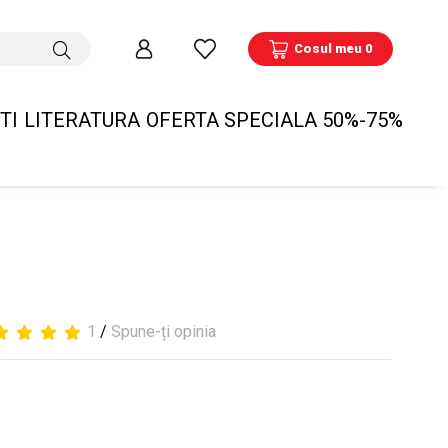
Cosul meu 0
TI
LITERATURA
OFERTA SPECIALA 50%-75%
1
/
Spune-ți opinia