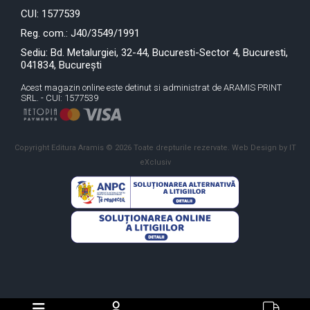
CUI: 1577539
Reg. com.: J40/3549/1991
Sediu: Bd. Metalurgiei, 32-44, Bucuresti-Sector 4, Bucuresti,
041834, București
Acest magazin online este detinut si administrat de ARAMIS PRINT
SRL. - CUI: 1577539
Copyright Editura Aramis © 2026 Toate drepturile rezervate.
Web Design by IT
eXclusiv