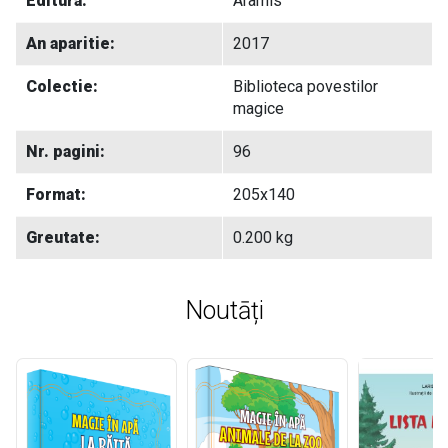
Editura:
Aramis
An aparitie:
2017
Colectie:
Biblioteca povestilor
magice
Nr. pagini:
96
Format:
205x140
Greutate:
0.200 kg
Noutāți