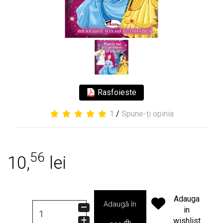
Rasfoieste
1
/
Spune-ți opinia
56
10,
lei
Adauga
Adaugă în
in
wishlist