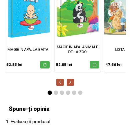
MAGIE IN APA. ANIMALE
MAGIE IN APA. LA BAITA
LISTA M
DE LA ZOO
52.85 lei
52.85 lei
47.56 lei
‹
›
Spune-ți opinia
1. Evaluează produsul