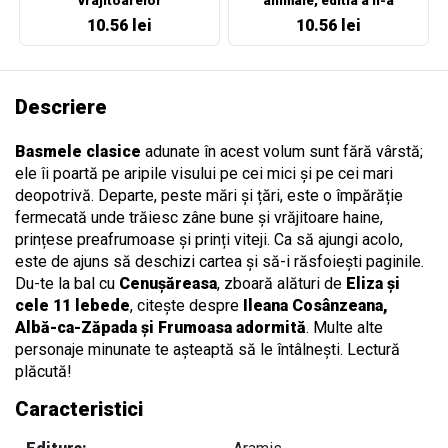
vrajitoarelor
animale, editia a II-a
10.56 lei
10.56 lei
Descriere
Basmele clasice
adunate în acest volum sunt fără vârstă;
ele îi poartă pe aripile visului pe cei mici și pe cei mari
deopotrivă. Departe, peste mări și țări, este o împărăție
fermecată unde trăiesc zâne bune și vrăjitoare haine,
prințese preafrumoase și prinți viteji. Ca să ajungi acolo,
este de ajuns să deschizi cartea și să-i răsfoiești paginile.
Du-te la bal cu
Cenușăreasa
, zboară alături de
Eliza și
cele 11 lebede
, citește despre
Ileana Cosânzeana,
Albă-ca-Zăpada și Frumoasa adormită
. Multe alte
personaje minunate te așteaptă să le întâlnești. Lectură
plăcută!
Caracteristici