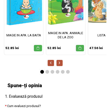
MAGIE IN APA. ANIMALE
MAGIE IN APA. LA BAITA
LISTA M
DE LA ZOO
52.85 lei
52.85 lei
47.56 lei
‹
›
Spune-ți opinia
1. Evaluează produsul
Cum evaluezi produsul?