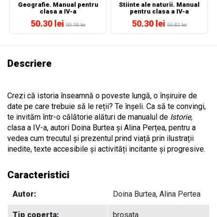
Geografie. Manual pentru
Stiinte ale naturii. Manual
clasa a IV-a
pentru clasa a IV-a
50.30 lei
50.30 lei
59.18 lei
55.82 lei
Descriere
Crezi că istoria înseamnă o poveste lungă, o înșiruire de
date pe care trebuie să le reții? Te înșeli. Ca să te convingi,
te invităm într-o călătorie
alături de manualul de
Istorie,
clasa a IV-a, autori Doina Burtea și Alina Perțea,
pentru a
vedea cum trecutul și prezentul prind viață prin ilustrații
inedite, texte accesibile și activități incitante și progresive.
Caracteristici
Autor:
Doina Burtea, Alina Pertea
Tip coperta:
brosata