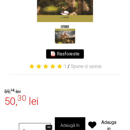
Rasfoieste
1
/
Spune-ți opinia
18
59,
lei
30
50,
lei
Adauga
Adaugă în
in