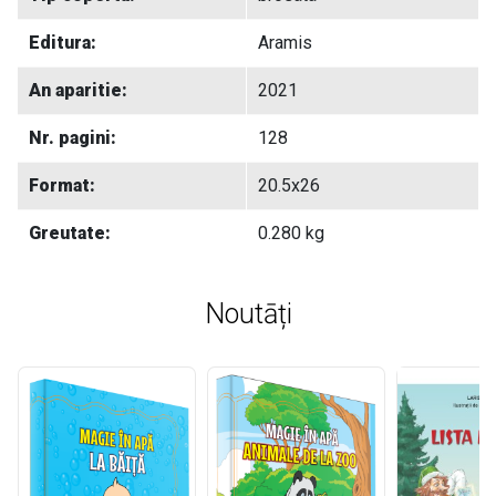
Editura:
Aramis
An aparitie:
2021
Nr. pagini:
128
Format:
20.5x26
Greutate:
0.280 kg
Noutāți