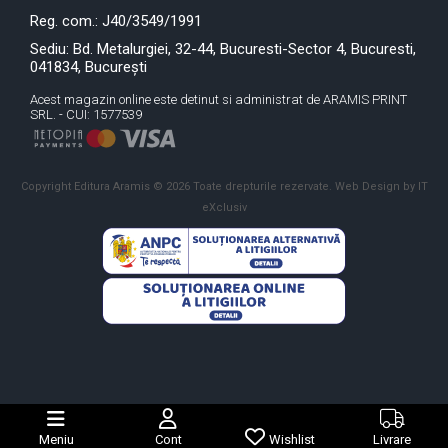
Reg. com.: J40/3549/1991
Sediu: Bd. Metalurgiei, 32-44, Bucuresti-Sector 4, Bucuresti,
041834, București
Acest magazin online este detinut si administrat de ARAMIS PRINT
SRL. - CUI: 1577539
Copyright Editura Aramis © 2026 Toate drepturile rezervate.
Web Design by IT
eXclusiv
Meniu
Cont
Wishlist
Livrare