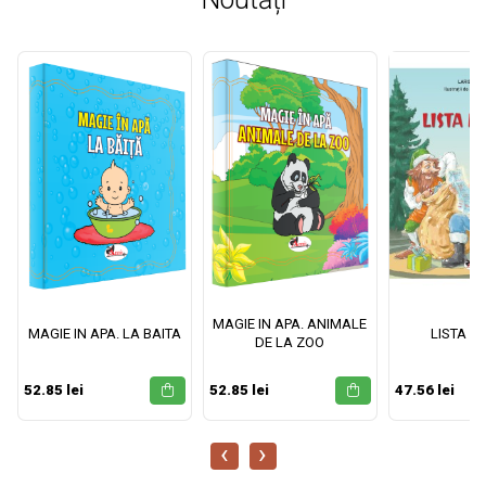
MAGIE IN APA. ANIMALE
MAGIE IN APA. LA BAITA
LISTA M
DE LA ZOO
52.85 lei
52.85 lei
47.56 lei
‹
›