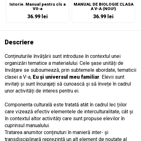
Istorie. Manual pentru cls a
MANUAL DE BIOLOGIE CLASA
VII-a
A V-A (NOU!)
36.99 lei
36.99 lei
Descriere
Conținuturile învățării sunt introduse în contextul unei
organizări tematice a materialului. Cele șase unități de
învățare se subsumează, prin subtemele abordate, tematicii
clasei a V-a,
Eu și universul meu familiar
. Elevii sunt
invitați și sunt încurajați să cunoască și să învețe în cadrul
unor activități de interes pentru ei.
Componenta culturală este tratată atât în cadrul lec țiilor
care vizează efectiv elementele de interculturalitate, cât și
în contextul altor activități care sunt propuse elevilor în
cuprinsul manualului.
Tratarea anumitor conținuturi în manieră inter- și
transdisciplinară reprezintă un alt element de noutate al