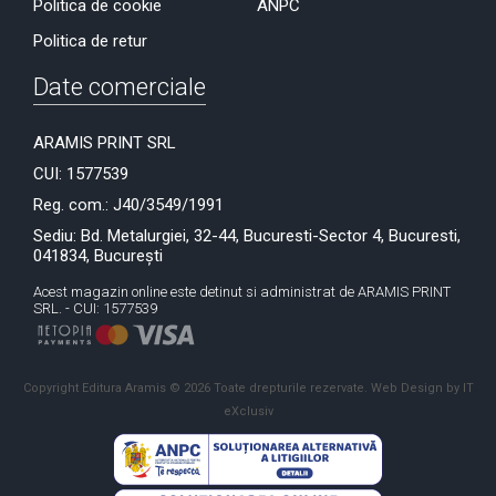
Politica de cookie
ANPC
Politica de retur
Date comerciale
ARAMIS PRINT SRL
CUI: 1577539
Reg. com.: J40/3549/1991
Sediu: Bd. Metalurgiei, 32-44, Bucuresti-Sector 4, Bucuresti,
041834, București
Acest magazin online este detinut si administrat de ARAMIS PRINT
SRL. - CUI: 1577539
Copyright Editura Aramis © 2026 Toate drepturile rezervate.
Web Design by IT
eXclusiv