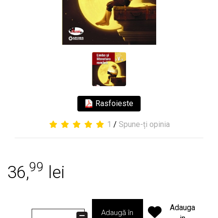
Rasfoieste
1
/
Spune-ți opinia
99
36,
lei
Adauga
Adaugă în