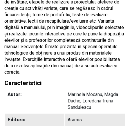
de învățare, etapele de realizare a proiectului, ateliere de
creație cu activități variate, care se regăsesc în cadrul
fiecarei lecții, teme de portofoliu, teste de evaluare
orientative, lectii de recapitulare/evaluare etc. Varianta
digitală a manualului, prin imaginile, videoclipurile selectate
și realizate, jocurile interactive pe care le pune la dispoziția
elevilor și a profesorilor completează conținuturile din
manual. Secvențele filmate prezintă în special operațiile
tehnologice de obținere a unui produs din materialele
învățate. Exercițiile interactive oferă elevilor posibilitatea
de a rezolva aplicațiile din manual, de a se autoevalua și
corecta.
Caracteristici
Autor:
Marinela Mocanu, Magda
Dache, Loredana-Irena
Sandulescu
Editura:
Aramis