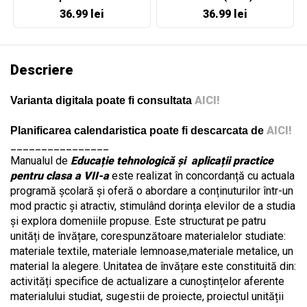
36.99 lei
36.99 lei
Descriere
AICI!
Varianta digitala poate fi consultata
AICI!
Planificarea calendaristica poate fi descarcata de
________________
Manualul de
Educație tehnologică și aplicații practice
pentru clasa a VII-a
este realizat în concordanță cu actuala
programă școlară și oferă o abordare a conținuturilor într-un
mod practic și atractiv, stimulând dorința elevilor de a studia
și explora domeniile propuse. Este structurat pe patru
unități de învățare, corespunzătoare materialelor studiate:
materiale textile, materiale lemnoase,materiale metalice, un
material la alegere. Unitatea de învățare este constituită din:
activități specifice de actualizare a cunoștințelor aferente
materialului studiat, sugestii de proiecte, proiectul unității