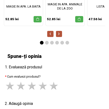
MAGIE IN APA. ANIMALE
MAGIE IN APA. LA BAITA
LISTA M
DE LA ZOO
52.85 lei
52.85 lei
47.56 lei
‹
›
Spune-ți opinia
1. Evaluează produsul
Cum evaluezi produsul?
2. Adaugă opinia