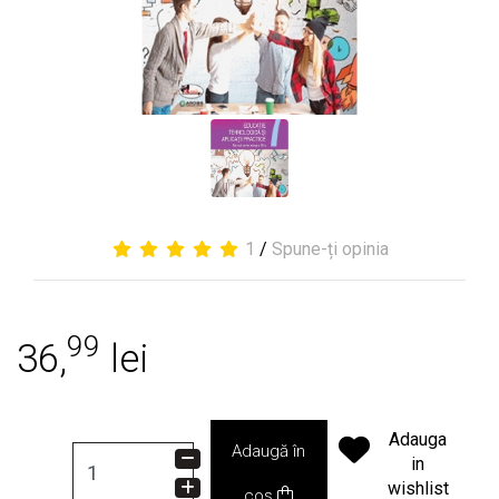
1
/
Spune-ți opinia
99
36,
lei
Adauga
Adaugă în
in
wishlist
coș