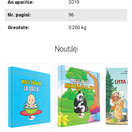
An aparitie:
2019
Nr. pagini:
96
Greutate:
0.200 kg
Noutāți