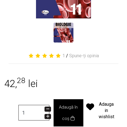
1
/
Spune-ți opinia
28
42,
lei
Adauga
Adaugă în
in
wishlist
coș