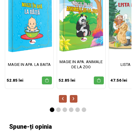
MAGIE IN APA. ANIMALE
MAGIE IN APA. LA BAITA
LISTA M
DE LA ZOO
52.85 lei
52.85 lei
47.56 lei
‹
›
Spune-ți opinia