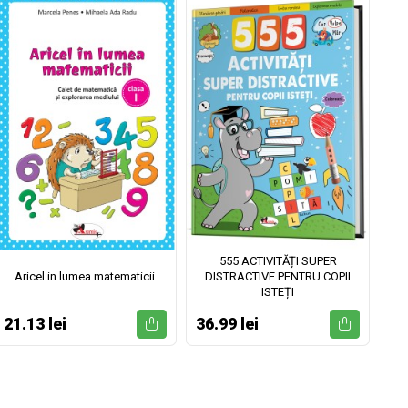
555 ACTIVITĂȚI SUPER
Aricel in lumea matematicii
DISTRACTIVE PENTRU COPII
ISTEȚI
21.13 lei
36.99 lei
52