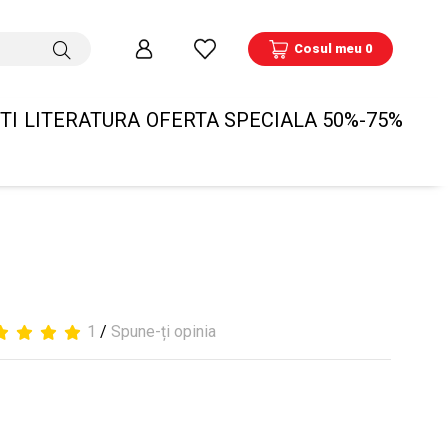
Cosul meu 0
TI
LITERATURA
OFERTA SPECIALA 50%-75%
1
/
Spune-ți opinia