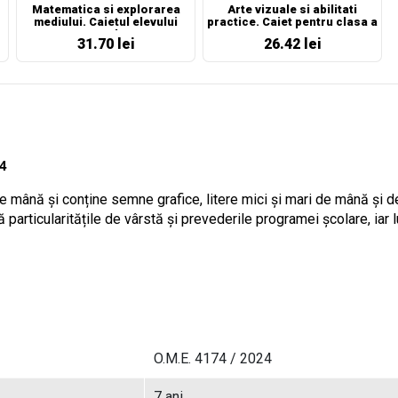
Matematica si explorarea
Arte vizuale si abilitati
mediului. Caietul elevului
practice. Caiet pentru clasa a
pentru clasa I
II-a
31.70 lei
26.42 lei
24
e mână și conține semne grafice, litere mici și mari de mână și de t
ă particularitățile de vârstă și prevederile programei școlare, iar
O.M.E. 4174 / 2024
7 ani