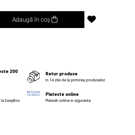
Adaugă în coș
1
este 200
Retur produse
In 14 zile de la primirea produselor
Plateste online
 la EasyBox
Platesti online in siguranta