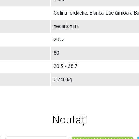
Celina Iordache, Bianca-Lăcrămioara Bu
necartonata
2023
80
20.5 x 28.7
0.240 kg
Noutāți