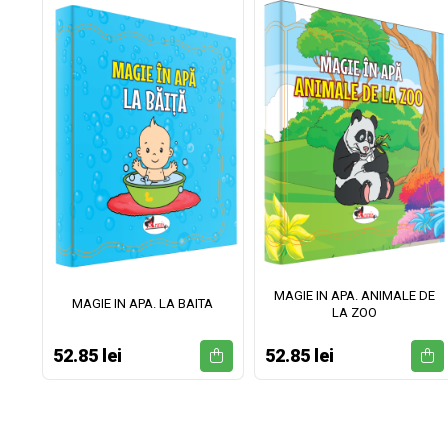
MAGIE IN APA. ANIMALE DE
II
MAGIE IN APA. LA BAITA
LA ZOO
52.85 lei
52.85 lei