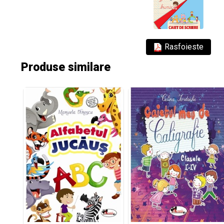
Rasfoieste
Produse similare