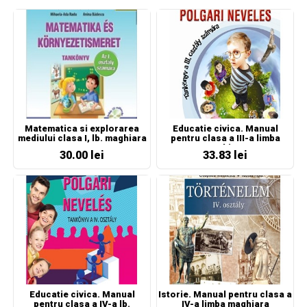
Matematica si explorarea
Educatie civica. Manual
mediului clasa I, lb. maghiara
pentru clasa a III-a limba
maghiara
30.00 lei
33.83 lei
Educatie civica. Manual
Istorie. Manual pentru clasa a
pentru clasa a IV-a lb.
IV-a limba maghiara