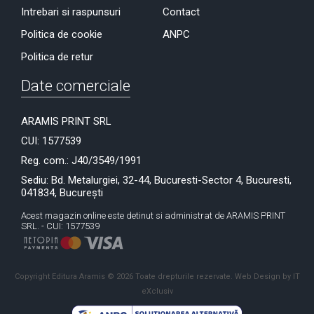
Intrebari si raspunsuri
Contact
Politica de cookie
ANPC
Politica de retur
Date comerciale
ARAMIS PRINT SRL
CUI: 1577539
Reg. com.: J40/3549/1991
Sediu: Bd. Metalurgiei, 32-44, Bucuresti-Sector 4, Bucuresti,
041834, București
Acest magazin online este detinut si administrat de ARAMIS PRINT
SRL. - CUI: 1577539
Copyright Editura Aramis © 2026 Toate drepturile rezervate.
Web Design by IT
eXclusiv