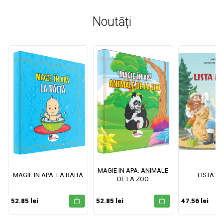
Noutāți
MAGIE IN APA. ANIMALE
MAGIE IN APA. LA BAITA
LISTA M
DE LA ZOO
52.85 lei
52.85 lei
47.56 lei