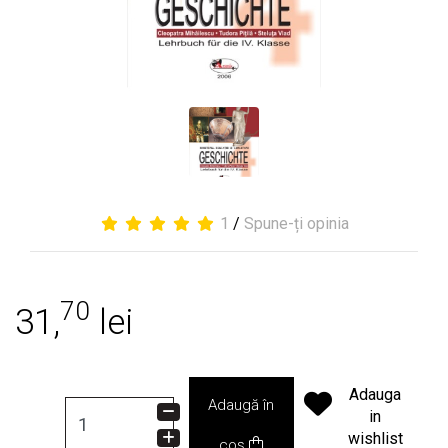
1
/
Spune-ți opinia
70
31,
lei
Adauga
Adaugă în
in
wishlist
coș