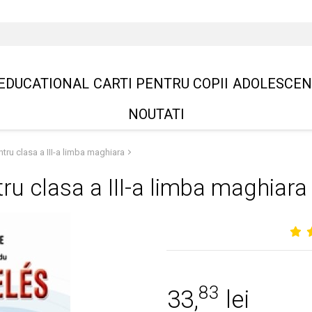
EDUCATIONAL
CARTI PENTRU COPII
ADOLESCEN
NOUTATI
tru clasa a III-a limba maghiara
ru clasa a III-a limba maghiara
83
33,
lei