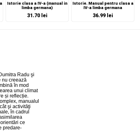
a
Istorie clasa a IV-a (manual in
Istorie. Manual pentru clasa a
limba germana)
IV-a limba germana
31.70 lei
36.99 lei
 Dumitra Radu şi
re nu creează
 îmbină în mod
rearea unui climat
 și reflecție.
 complex, manualul
ât şi activităţi
ale, în cadrul
 asimilarea
 orientări ce
e predare-