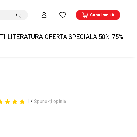
Cosul meu 0
TI
LITERATURA
OFERTA SPECIALA 50%-75%
1
/
Spune-ți opinia