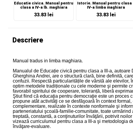
Educatie civica. Manual pentru
Istorie. Manual pentru clasa 
clasa a IV-a lb. maghiara
IV-a limba maghiara
33.83 lei
33.83 lei
Descriere
Manual tradus in limba maghiara.
Manualul de Educație civică pentru clasa a III-a, autoare
Gherghina Andrei, are o structură clară, bine definită, ca
confuzii. Respectă particularitățile de vârstă ale elevilor,
optim metodele tradiționale cu cele moderne şi permite c
favorabil spiritului de cooperare, toleranță, liberă exprimare
Ştiut fiind că educaţia pentru democraţie este un proces
propune atât activităţi ce se desfăşoară în context formal, c
complementare, realizate în contexte nonformale şi inform
parteneriatului şcoală-familie-comunitate, toate urmărind
treptată, constantă, a conţinuturilor învăţării, potrivit noilor
vizează curriculumul pentru clasa a III-a şi metodologia d
învăţare-evaluare.