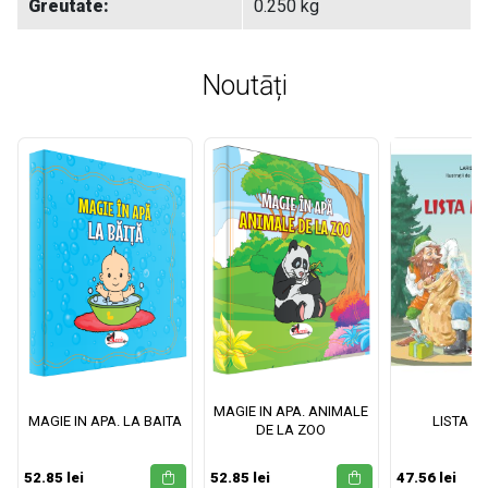
Greutate:
0.250 kg
Noutāți
MAGIE IN APA. ANIMALE
MAGIE IN APA. LA BAITA
LISTA M
DE LA ZOO
52.85 lei
52.85 lei
47.56 lei