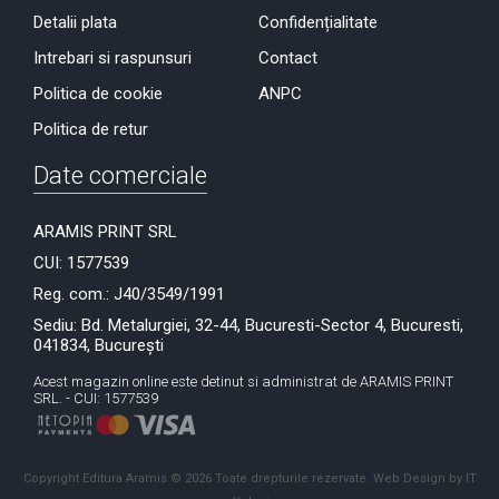
Detalii plata
Confidențialitate
Intrebari si raspunsuri
Contact
Politica de cookie
ANPC
Politica de retur
Date comerciale
ARAMIS PRINT SRL
CUI: 1577539
Reg. com.: J40/3549/1991
Sediu: Bd. Metalurgiei, 32-44, Bucuresti-Sector 4, Bucuresti,
041834, București
Acest magazin online este detinut si administrat de ARAMIS PRINT
SRL. - CUI: 1577539
Copyright Editura Aramis © 2026 Toate drepturile rezervate.
Web Design by IT