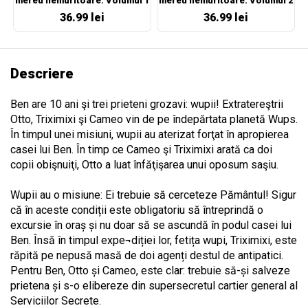
mereu nemuritoare. Volumul 1
mereu nemuritoare. Volumul 2
36.99 lei
36.99 lei
Descriere
Ben are 10 ani şi trei prieteni grozavi: wupii! Extratereştrii
Otto, Triximixi şi Cameo vin de pe îndepărtata planetă Wups.
În timpul unei misiuni, wupii au aterizat forţat în apropierea
casei lui Ben. În timp ce Cameo şi Triximixi arată ca doi
copii obişnuiţi, Otto a luat înfăţişarea unui oposum saşiu.
Wupii au o misiune: Ei trebuie să cerceteze Pământul! Sigur
că în aceste condiții este obligatoriu să întreprindă o
excursie în oraș și nu doar să se ascundă în podul casei lui
Ben. Însă în timpul expe¬diției lor, fetița wupi, Triximixi, este
răpită pe nepusă masă de doi agenți destul de antipatici.
Pentru Ben, Otto și Cameo, este clar: trebuie să-și salveze
prietena și s-o elibereze din supersecretul cartier general al
Serviciilor Secrete.