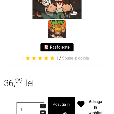
Rasfoieste
1
/
Spune-ți opinia
99
36,
lei
Adauga
Adaugă în
in
wishlist