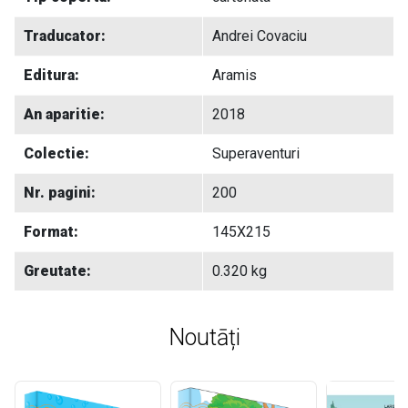
Traducator:
Andrei Covaciu
Editura:
Aramis
An aparitie:
2018
Colectie:
Superaventuri
Nr. pagini:
200
Format:
145X215
Greutate:
0.320 kg
Noutāți