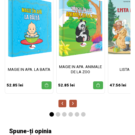
MAGIE IN APA. ANIMALE
MAGIE IN APA. LA BAITA
LISTA M
DE LA ZOO
52.85 lei
52.85 lei
47.56 lei
‹
›
Spune-ți opinia