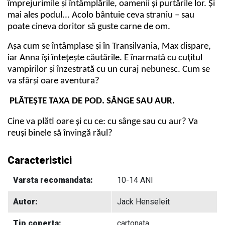
împrejurimile și întâmplările, oamenii și purtările lor. Și
mai ales podul... Acolo bântuie ceva straniu – sau
poate cineva doritor să guste carne de om.
Așa cum se întâmplase și în Transilvania, Max dispare,
iar Anna își întețește căutările. E înarmată cu cuțitul
vampirilor și înzestrată cu un curaj nebunesc. Cum se
va sfârși oare aventura?
PLĂTEȘTE TAXA DE POD. SÂNGE SAU AUR.
Cine va plăti oare și cu ce: cu sânge sau cu aur?
Va
reuși binele să învingă răul?
Caracteristici
Varsta recomandata:
10-14 ANI
Autor:
Jack Henseleit
Tip coperta:
cartonata