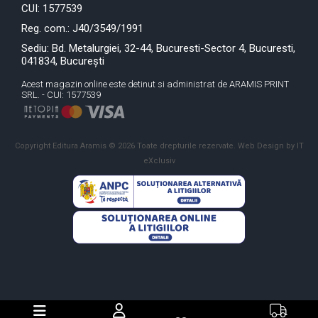
CUI: 1577539
Reg. com.: J40/3549/1991
Sediu: Bd. Metalurgiei, 32-44, Bucuresti-Sector 4, Bucuresti,
041834, București
Acest magazin online este detinut si administrat de ARAMIS PRINT
SRL. - CUI: 1577539
Copyright Editura Aramis © 2026 Toate drepturile rezervate.
Web Design by IT
eXclusiv