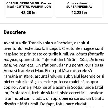
CEASUL STRIGOILOR. Cartea
Cum sa devii un
intai - CUŢITUL VAMPIRILOR
SUPERINFERNAL
42.28 lei
42.28 lei
Descriere
Aventura din Transilvania s-a încheiat, dar șirul
aventurilor este abia la început. Creaturile magice sunt
răspândite prin toate colțurile lumii.
Nu căuta făpturile
magice
, spune sfatul înțelept din bătrâni.
Căci, de le vei
găsi, vei regreta
. Un sfat bun, dar nu pentru curajoasa
Anna și fratele ei Max. Ei nu pot lăsa misterele să
rămână mistere, ascunzându-se sub vălul legendelor și
nici creaturile să-și exercite puterea malefică asupra
copiilor. Anna şi Max se află acum în Scoția, unde tatăl
lor, Profesorul, trebuie să facă niște cercetări. Locuiesc
la un hotel cam ciudat, din apropierea căruia un băiat a
dispărut fără urmă. De fapt, totul pare ciudat: