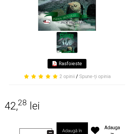
Rasfoieste
2 opinii
/
Spune-ți opinia
28
42,
lei
Adauga
Adaugă în