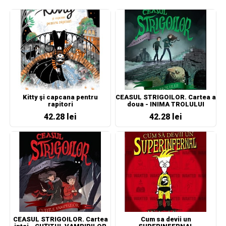
Kitty şi capcana pentru
CEASUL STRIGOILOR. Cartea a
rapitori
doua - INIMA TROLULUI
42.28 lei
42.28 lei
CEASUL STRIGOILOR. Cartea
Cum sa devii un