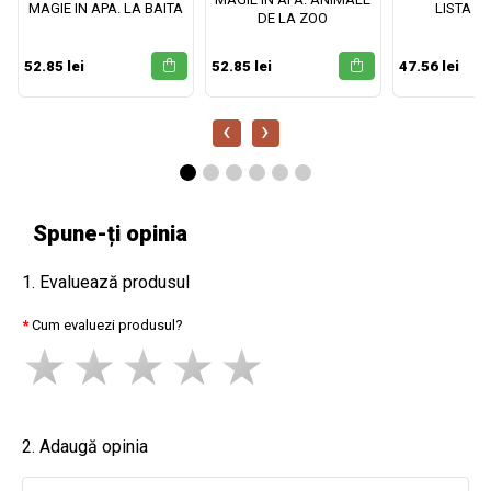
MAGIE IN APA. LA BAITA
LISTA M
DE LA ZOO
52.85 lei
52.85 lei
47.56 lei
‹
›
Spune-ți opinia
1. Evaluează produsul
Cum evaluezi produsul?
2. Adaugă opinia