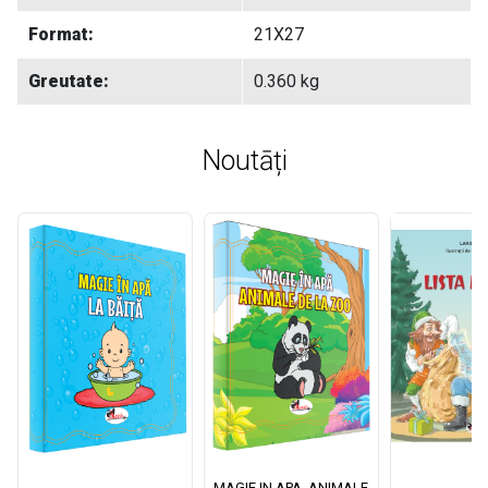
Format:
21X27
Greutate:
0.360 kg
Noutāți
MAGIE IN APA. ANIMALE