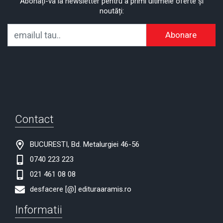
Abonați-va la newsletter pentru a primi ultimele oferte și
noutăți:
Abonare
Contact
BUCURESTI, Bd. Metalurgiei 46-56
0740 223 223
021 461 08 08
desfacere [@] edituraaramis.ro
Informatii