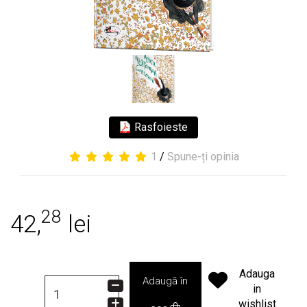
Rasfoieste
1
/
Spune-ți opinia
28
42,
lei
Adauga
Adaugă în
in
wishlist