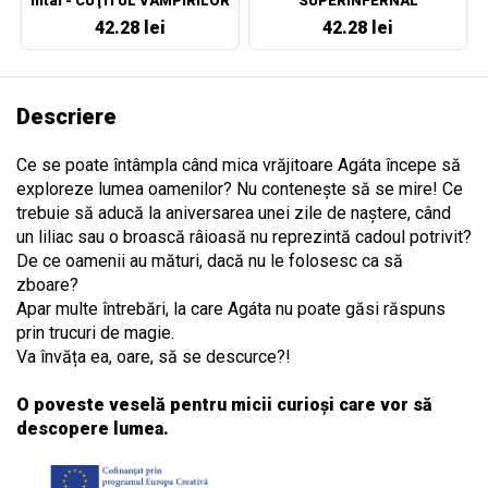
intai - CUŢITUL VAMPIRILOR
SUPERINFERNAL
42.28 lei
42.28 lei
Descriere
Ce se poate întâmpla când mica vrăjitoare Agáta începe să
exploreze lumea oamenilor? Nu contenește să se mire! Ce
trebuie să aducă la aniversarea unei zile de naștere, când
un liliac sau o broască râioasă nu reprezintă cadoul potrivit?
De ce oamenii au mături, dacă nu le folosesc ca să
zboare?
Apar multe întrebări, la care Agáta nu poate găsi răspuns
prin trucuri de magie.
Va învăța ea, oare, să se descurce?!
O poveste veselă pentru micii curioși care vor să
descopere lumea.