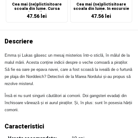
Cea mai (ne)plictisitoare
Cea mai (ne)plictisitoare
scoala din lume. Cursa
scoala din lume. In excursie
dovezilor
cu clasa
47.56 lei
47.56 lei
Descriere
Emma și Lukas găsesc un mesaj misterios într-o sticlă, în mâlul de la
malul mării. Acesta conține indicii despre o veche comoară a piraților.
Să fie ea oare pe epava navei, care a fost scoasă la iveală de o furtună
pe plaja din Norddeich? Detectivii de la Marea Nordului și-au propus să
rezolve misterul.
Însă ei nu sunt singurii căutători ai comorii. Doi gangsteri evadați din
închisoare vânează și ei aurul piraților. Și, în plus: sunt în posesia hărții
comorii.
Caracteristici