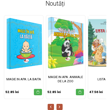
Noutāți
MAGIE IN APA. ANIMALE
MAGIE IN APA. LA BAITA
LISTA M
DE LA ZOO
52.85 lei
52.85 lei
47.56 lei
‹
›