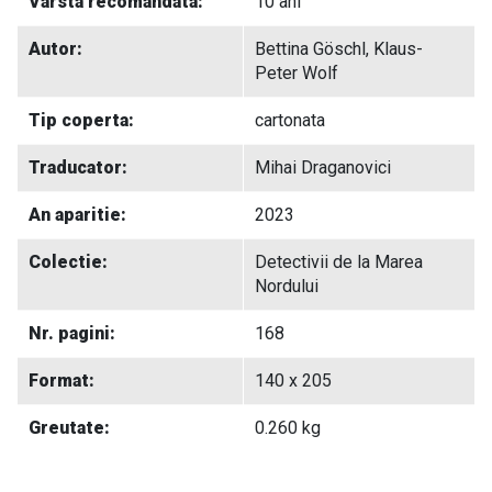
Varsta recomandata:
10 ani
Autor:
Bettina Göschl, Klaus-
Peter Wolf
Tip coperta:
cartonata
Traducator:
Mihai Draganovici
An aparitie:
2023
Colectie:
Detectivii de la Marea
Nordului
Nr. pagini:
168
Format:
140 x 205
Greutate:
0.260 kg