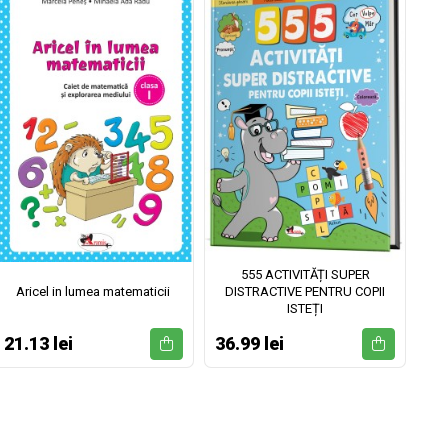
555 ACTIVITĂȚI SUPER
Aricel in lumea matematicii
DISTRACTIVE PENTRU COPII
ISTEȚI
21.13 lei
36.99 lei
52