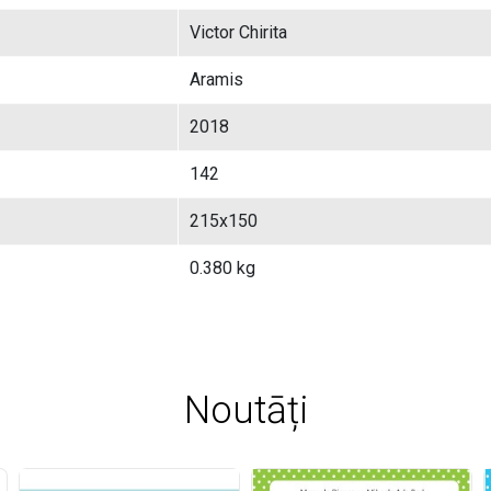
Victor Chirita
Aramis
2018
142
215x150
0.380 kg
Noutāți