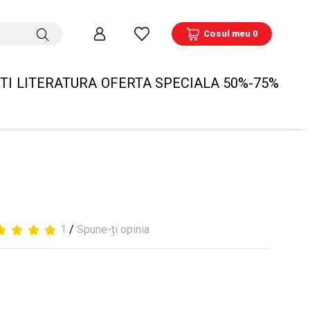
Cosul meu 0
TI
LITERATURA
OFERTA SPECIALA 50%-75%
1
/
Spune-ți opinia