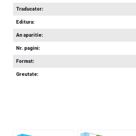
Traducator:
Editura:
An aparitie:
Nr. pagini:
Format:
Greutate: