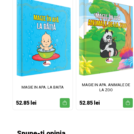
MAGIE IN APA. ANIMALE DE
II
MAGIE IN APA. LA BAITA
LA ZOO
52.85 lei
52.85 lei
Spune-ți opinia