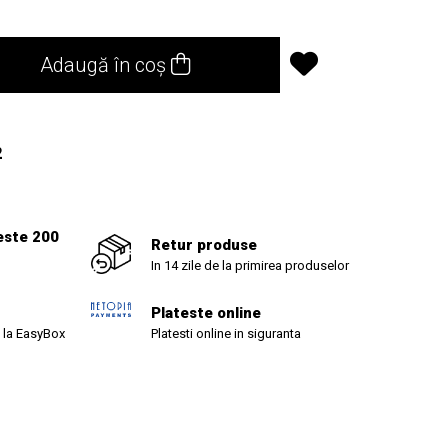
Adaugă în coș
2
este 200
Retur produse
In 14 zile de la primirea produselor
Plateste online
 la EasyBox
Platesti online in siguranta