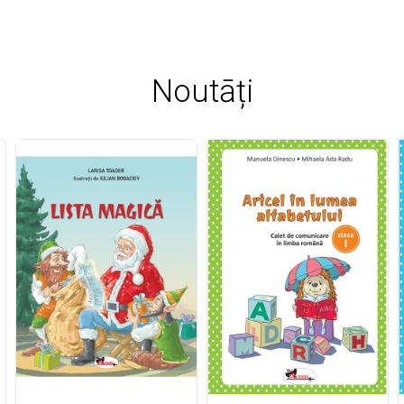
Noutāți