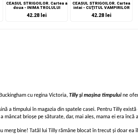
CEASUL STRIGOILOR. Cartea a
CEASUL STRIGOILOR. Cartea
doua - INIMA TROLULUI
intai - CUŢITUL VAMPIRILOR
42.28 lei
42.28 lei
l Buckingham cu regina Victoria,
Tilly și mașina timpului
ne ofer
șină a timpului în magazia din spatele casei. Pentru Tilly există
 a mâncat brioșe pe săturate, dar, mai ales, mama ei era încă a
 nu merg bine! Tatăl lui Tilly rămâne blocat în trecut și doar ea