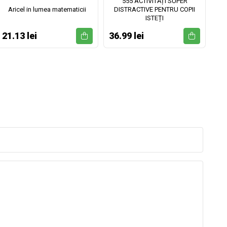
555 ACTIVITĂȚI SUPER
Aricel in lumea matematicii
DISTRACTIVE PENTRU COPII
ISTEȚI
21.13 lei
36.99 lei
52