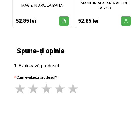
MAGIE IN APA. ANIMALE DE
II
MAGIE IN APA. LA BAITA
LA ZOO
52.85 lei
52.85 lei
Spune-ți opinia
1. Evaluează produsul
Cum evaluezi produsul?