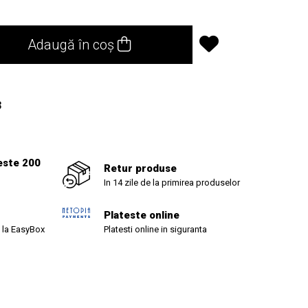
Adaugă în coș
3
este 200
Retur produse
In 14 zile de la primirea produselor
Plateste online
 la EasyBox
Platesti online in siguranta