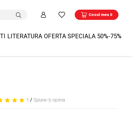
Cosul meu 0
TI
LITERATURA
OFERTA SPECIALA 50%-75%
1
/
Spune-ți opinia