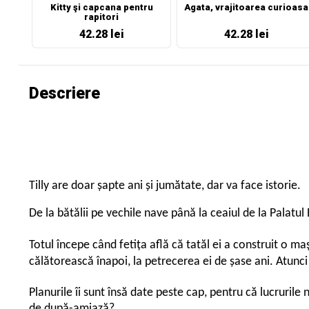
Kitty şi capcana pentru
Agata, vrajitoarea curioasa
rapitori
42.28 lei
42.28 lei
Descriere
Tilly are doar șapte ani și jumătate, dar va face istorie.
De la bătălii pe vechile nave până la ceaiul de la Palatu
Totul începe când fetița află că tatăl ei a construit o ma
călătorească înapoi, la petrecerea ei de șase ani. Atunci
Planurile îi sunt însă date peste cap, pentru că lucrurile
de după-amiază?