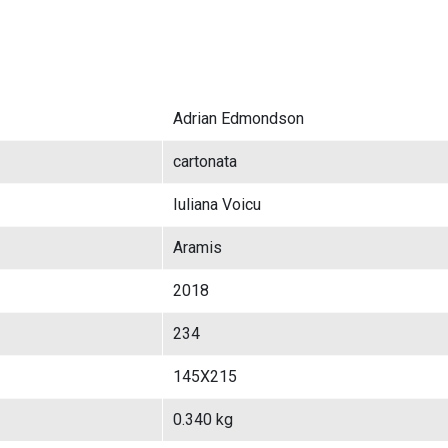
Adrian Edmondson
cartonata
Iuliana Voicu
Aramis
2018
234
145X215
0.340 kg