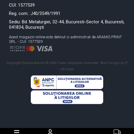
CUI: 1577539
Reg. com.: J40/3549/1991
Sediu: Bd. Metalurgiei, 32-44, Bucuresti-Sector 4, Bucuresti,
041834, București
Acest magazin online este detinut si administrat de ARAMIS PRINT
SRL. - CUI: 1577539
Copyright Editura Aramis © 2026 Toate drepturile rezervate.
Web Design by IT
eXclusiv