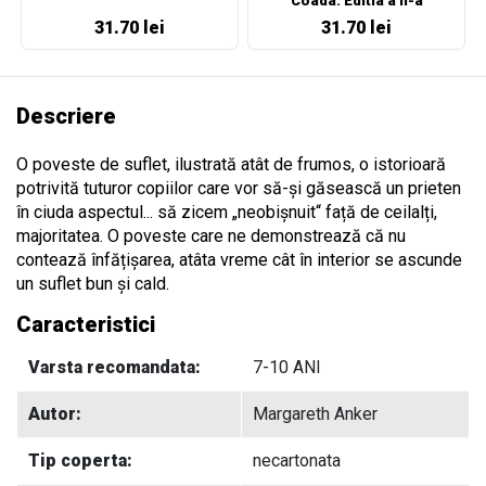
Coada. Editia a II-a
31.70 lei
31.70 lei
Descriere
O poveste de suflet, ilustrată atât de frumos, o istorioară
potrivită tuturor copiilor care vor să-și găsească un prieten
în ciuda aspectul... să zicem „neobișnuit“ față de ceilalți,
majoritatea. O poveste care ne demonstrează că nu
contează înfățișarea, atâta vreme cât în interior se ascunde
un suflet bun și cald.
Caracteristici
Varsta recomandata:
7-10 ANI
Autor:
Margareth Anker
Tip coperta:
necartonata