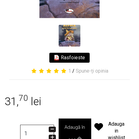
Rasfoieste
1
/
Spune-ți opinia
70
31,
lei
Adauga
Adaugă în
in
wishlist