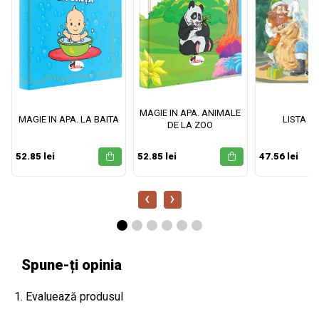
MAGIE IN APA. ANIMALE
MAGIE IN APA. LA BAITA
LISTA M
DE LA ZOO
52.85 lei
52.85 lei
47.56 lei
‹
›
Spune-ți opinia
1. Evaluează produsul