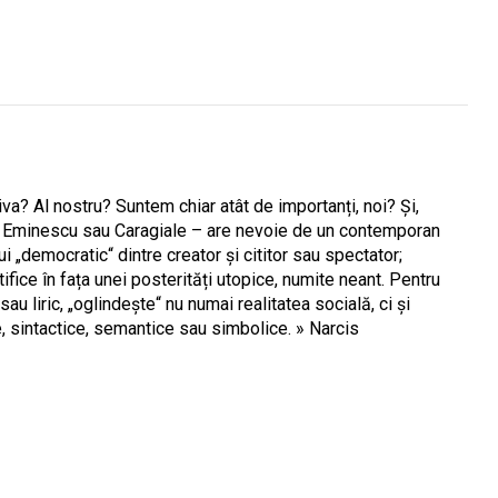
a? Al nostru? Suntem chiar atât de importanți, noi? Și,
e, Eminescu sau Caragiale – are nevoie de un contemporan
ui „democratic“ dintre creator și cititor sau spectator;
ifice în fața unei posterități utopice, numite neant. Pentru
u liric, „oglindește“ nu numai realitatea socială, ci și
ale, sintactice, semantice sau simbolice. » Narcis