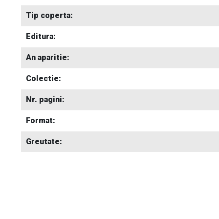
Tip coperta:
Editura:
An aparitie:
Colectie:
Nr. pagini:
Format:
Greutate: