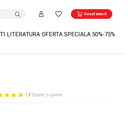
Cosul meu 0
TI
LITERATURA
OFERTA SPECIALA 50%-75%
1
/
Spune-ți opinia