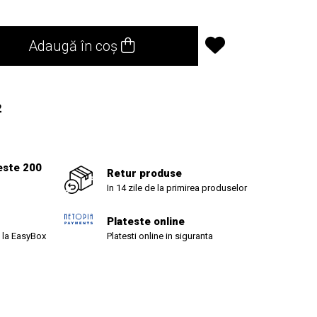
Adaugă în coș
2
este 200
Retur produse
In 14 zile de la primirea produselor
Plateste online
 la EasyBox
Platesti online in siguranta