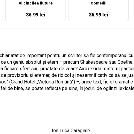
Al cincilea fluture
Comedii
36.99 lei
36.99 lei
ar atât de important pentru un scriitor să fie contemporanul cuiv
de ce un geniu absolut și etern – precum Shakespeare sau Goeth
, la fiecare sfert sau jumătate de veac? Aici rezidă misterul pactul
de provizoriu și efemer, de ridicol și nesemnificativ ca să se just
“ (Grand Hôtel „Victoria Română“) –, orice text, fie el dramatic sa
a fel de bine, se poate reflecta pe sine, în jocuri de oglinzi lexic
Ion Luca Caragiale