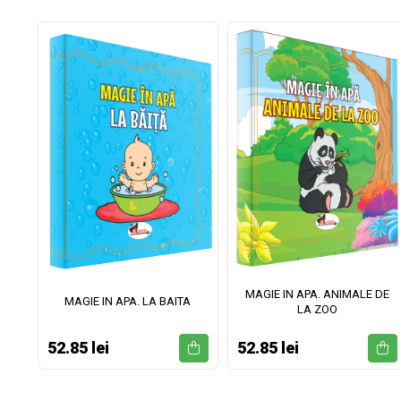
MAGIE IN APA. ANIMALE DE
II
MAGIE IN APA. LA BAITA
LA ZOO
52.85 lei
52.85 lei