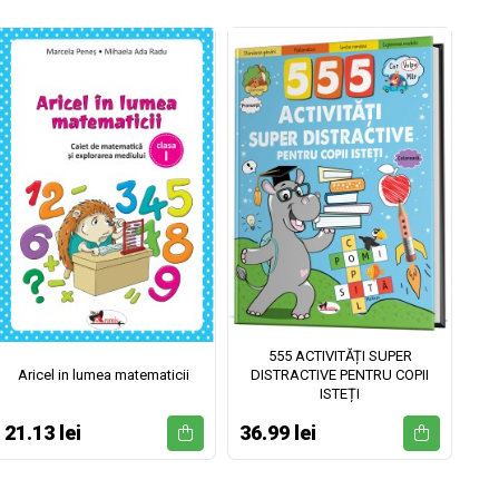
555 ACTIVITĂȚI SUPER
Aricel in lumea matematicii
DISTRACTIVE PENTRU COPII
ISTEȚI
21.13 lei
36.99 lei
52