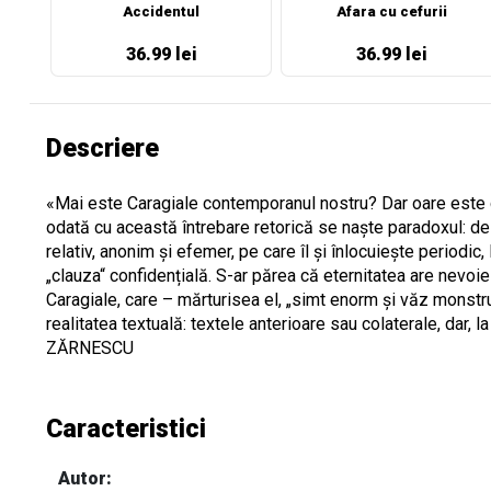
Accidentul
Afara cu cefurii
36.99 lei
36.99 lei
Descriere
«Mai este Caragiale contemporanul nostru? Dar oare este chi
odată cu această întrebare retorică se naște paradoxul: 
relativ, anonim și efemer, pe care îl și înlocuiește periodic
„clauza“ confidențială. S-ar părea că eternitatea are nevoie 
Caragiale, care – mărturisea el, „simt enorm și văz monstruos
realitatea textuală: textele anterioare sau colaterale, dar, l
ZĂRNESCU
Caracteristici
Autor: