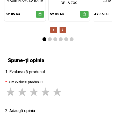
MAGIE IN APA. LA BAITA
LISTA M
DE LA ZOO
52.85 lei
52.85 lei
47.56 lei
‹
›
Spune-ți opinia
1. Evaluează produsul
Cum evaluezi produsul?
2. Adaugă opinia