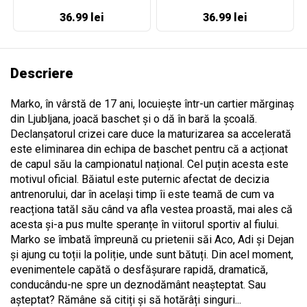
36.99 lei
36.99 lei
Descriere
Marko, în vârstă de 17 ani, locuiește într-un cartier mărginaș
din Ljubljana, joacă baschet și o dă în bară la școală.
Declanșatorul crizei care duce la maturizarea sa accelerată
este eliminarea din echipa de baschet pentru că a acționat
de capul său la campionatul național. Cel puțin acesta este
motivul oficial. Băiatul este puternic afectat de decizia
antrenorului, dar în același timp îi este teamă de cum va
reacționa tatăl său când va afla vestea proastă, mai ales că
acesta și-a pus multe speranțe în viitorul sportiv al fiului.
Marko se îmbată împreună cu prietenii săi Aco, Adi și Dejan
și ajung cu toții la poliție, unde sunt bătuți. Din acel moment,
evenimentele capătă o desfășurare rapidă, dramatică,
conducându-ne spre un deznodământ neașteptat. Sau
așteptat? Rămâne să citiți și să hotărâți singuri...