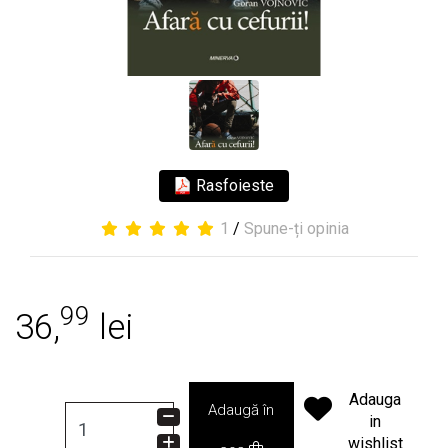
Rasfoieste
1
/
Spune-ți opinia
99
36,
lei
Adauga
Adaugă în
in
wishlist