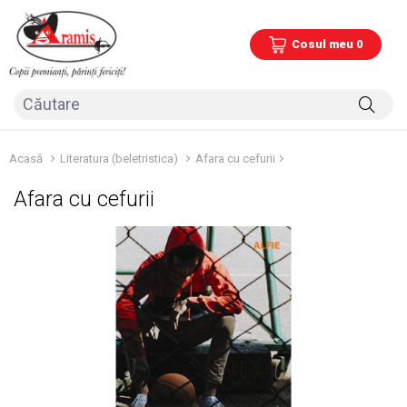
Cosul meu 0
Acasă
Literatura (beletristica)
Afara cu cefurii
Afara cu cefurii