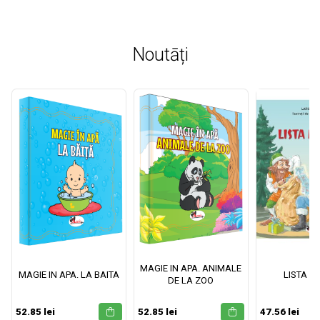
Noutāți
MAGIE IN APA. ANIMALE
MAGIE IN APA. LA BAITA
LISTA M
DE LA ZOO
52.85 lei
52.85 lei
47.56 lei