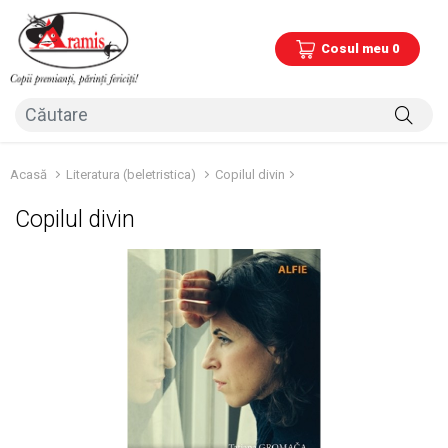
Cosul meu 0
Acasă
Literatura (beletristica)
Copilul divin
Copilul divin