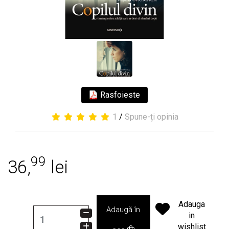
Rasfoieste
1
/
Spune-ți opinia
99
36,
lei
Adauga
Adaugă în
in
wishlist