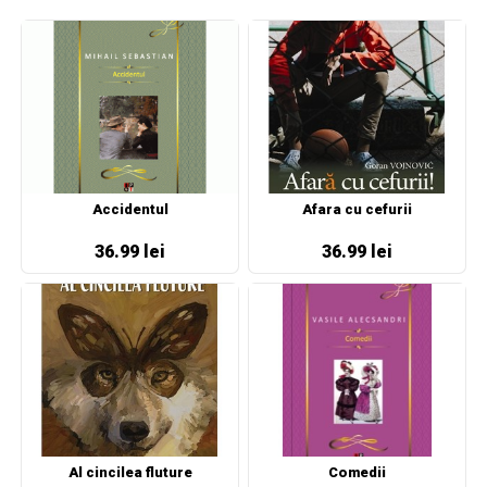
Accidentul
Afara cu cefurii
36.99 lei
36.99 lei
Al cincilea fluture
Comedii