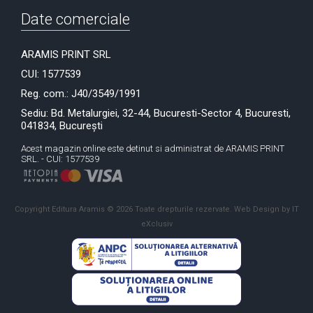
Date comerciale
ARAMIS PRINT SRL
CUI: 1577539
Reg. com.: J40/3549/1991
Sediu: Bd. Metalurgiei, 32-44, Bucuresti-Sector 4, Bucuresti,
041834, București
Acest magazin online este detinut si administrat de ARAMIS PRINT
SRL. - CUI: 1577539
Copyright Editura Aramis © 2026 Toate drepturile rezervate.
Web Design by IT
eXclusiv