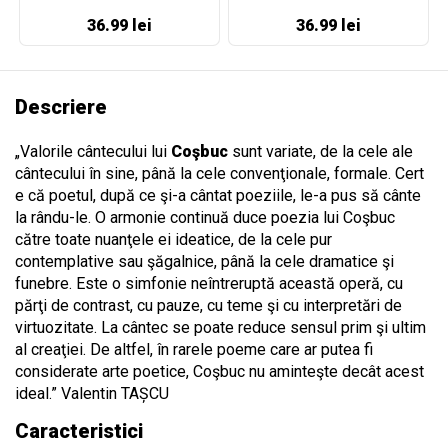
36.99 lei
36.99 lei
Descriere
„Valorile cântecului lui
Coşbuc
sunt variate, de la cele ale
cântecului în sine, până la cele convenţionale, formale. Cert
e că poetul, după ce şi-a cântat poeziile, le-a pus să cânte
la rându-le. O armonie continuă duce poezia lui Coşbuc
către toate nuanţele ei ideatice, de la cele pur
contemplative sau şăgalnice, până la cele dramatice şi
funebre. Este o simfonie neîntreruptă această operă, cu
părţi de contrast, cu pauze, cu teme şi cu interpretări de
virtuozitate. La cântec se poate reduce sensul prim şi ultim
al creaţiei. De altfel, în rarele poeme care ar putea fi
considerate arte poetice, Coşbuc nu aminteşte decât acest
ideal.” Valentin TAȘCU
Caracteristici