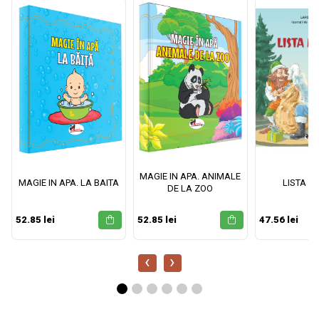
MAGIE IN APA. ANIMALE
MAGIE IN APA. LA BAITA
LISTA M
DE LA ZOO
52.85 lei
52.85 lei
47.56 lei
‹
›