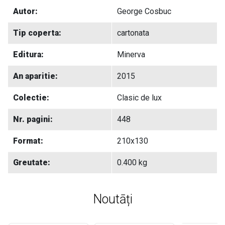
Autor:
George Cosbuc
Tip coperta:
cartonata
Editura:
Minerva
An aparitie:
2015
Colectie:
Clasic de lux
Nr. pagini:
448
Format:
210x130
Greutate:
0.400 kg
Noutāți