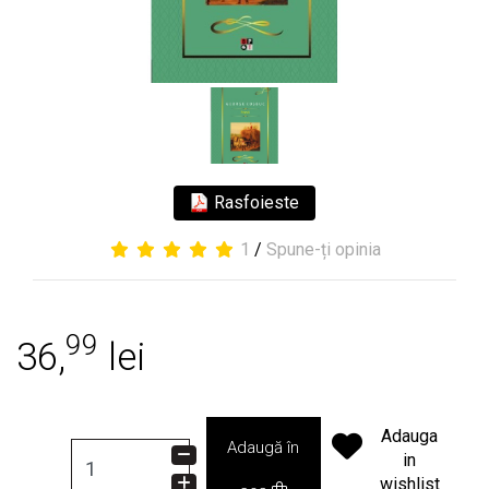
Rasfoieste
1
/
Spune-ți opinia
99
36,
lei
Adauga
Adaugă în
in
wishlist