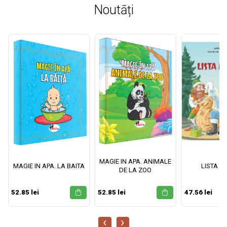
Noutāți
MAGIE IN APA. ANIMALE
MAGIE IN APA. LA BAITA
LISTA M
DE LA ZOO
52.85 lei
52.85 lei
47.56 lei
‹
›