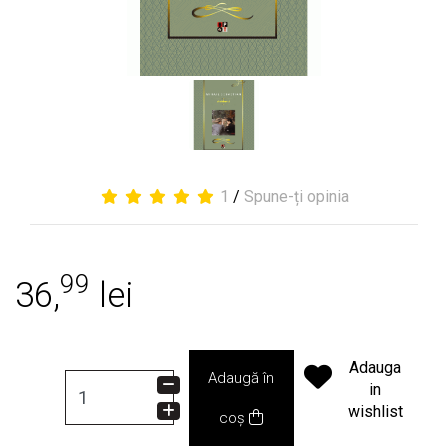
1
/
Spune-ți opinia
99
36,
lei
Adauga
Adaugă în
in
wishlist
coș