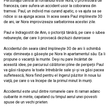
Personajul central al romanului este Nora, o profesoara de
franceza, care sufera un accident usor la coborarea din
tramvai. Paul, un individ mai curand apatic, o va ajuta sa se
ridice si sa ajunga acasa. In acea seara Paul implineste 30
de ani, iar Nora improvizeaza sarbatorirea acestei zile.
Paul e îndragostit de Ann, o pictoriță tânără, pe care o iubea
nebunește, dar care îi provoacă deziluzii dureroase
Accidentul din seara când împlinește 30 de ani îi schimbă
viața: dimineața o găsește pe Nora în apartamentul său. Ea îi
propune o vacanță la munte. Deși nu pare încântat de
această idee, pe parcursul călătoriei pline de peripeții Paul
va găsi răspuns la toate întrebările sale și-și va găsi pacea
sufletească, Nora fiind pentru el îngerul păzitor în noua lui
viață, pe care o va începe de la primul minut în munți.
Accidentul este unul dintre romanele care iti raman adanc
cuibarite in minte, capatand cu timpul aerul unei povesti
spuse de un vechi prieten.