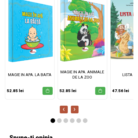
MAGIE IN APA. ANIMALE
MAGIE IN APA. LA BAITA
LISTA M
DE LA ZOO
52.85 lei
52.85 lei
47.56 lei
‹
›
Spune-ți opinia