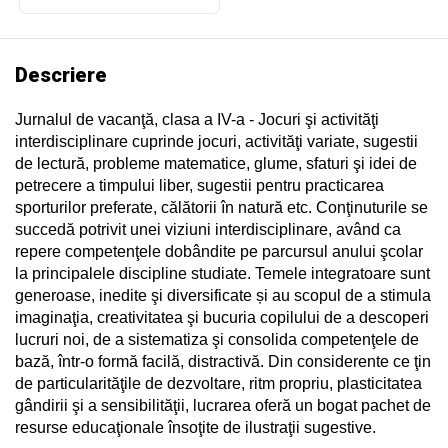
Descriere
Jurnalul de vacanţă, clasa a IV-a - Jocuri şi activităţi
interdisciplinare cuprinde jocuri, activităţi variate, sugestii
de lectură, probleme matematice, glume, sfaturi şi idei de
petrecere a timpului liber, sugestii pentru practicarea
sporturilor preferate, călătorii în natură etc. Conţinuturile se
succedă potrivit unei viziuni interdisciplinare, având ca
repere competenţele dobândite pe parcursul anului şcolar
la principalele discipline studiate. Temele integratoare sunt
generoase, inedite şi diversificate și au scopul de a stimula
imaginaţia, creativitatea şi bucuria copilului de a descoperi
lucruri noi, de a sistematiza şi consolida competenţele de
bază, într-o formă facilă, distractivă. Din considerente ce ţin
de particularităţile de dezvoltare, ritm propriu, plasticitatea
gândirii şi a sensibilităţii, lucrarea oferă un bogat pachet de
resurse educaţionale însoţite de ilustraţii sugestive.