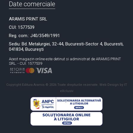
Date comerciale
ARAMIS PRINT SRL
CUI: 1577539
Reg. com.: J40/3549/1991
Sediu: Bd. Metalurgiei, 32-44, Bucuresti-Sector 4, Bucuresti,
041834, București
Acest magazin online este detinut si administrat de ARAMIS PRINT
SRL. - CUI: 1577539
Copyright Editura Aramis © 2026 Toate drepturile rezervate.
Web Design by IT
eXclusiv