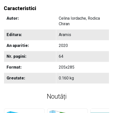
Caracteristici
Autor:
Celina Iordache, Rodica
Chiran
Editura:
Aramis
An aparitie:
2020
Nr. pagini:
64
Format:
205x285
Greutate:
0.160 kg
Noutāți