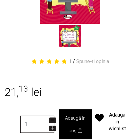
1
/
Spune-ți opinia
13
21,
lei
Adauga
Adaugă în
in
wishlist
coș