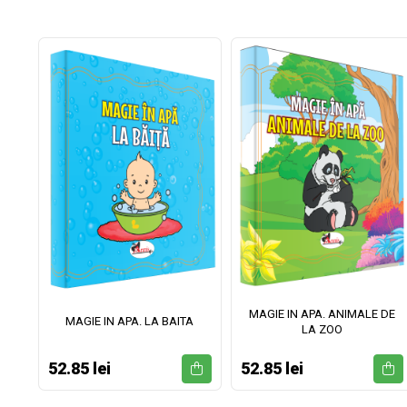
MAGIE IN APA. ANIMALE DE
II
MAGIE IN APA. LA BAITA
LA ZOO
52.85 lei
52.85 lei