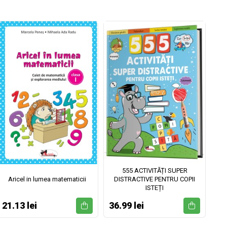
555 ACTIVITĂȚI SUPER
Aricel in lumea matematicii
DISTRACTIVE PENTRU COPII
ISTEȚI
21.13 lei
36.99 lei
52