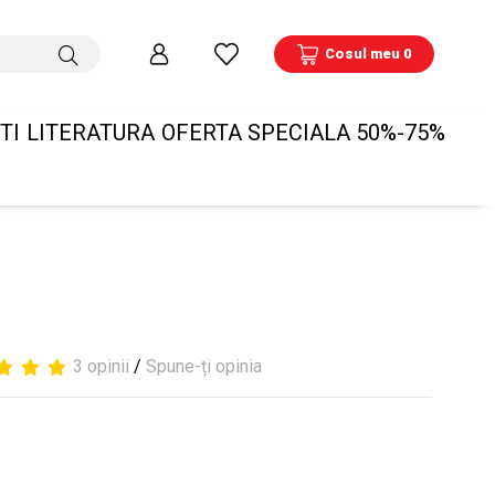
Cosul meu 0
TI
LITERATURA
OFERTA SPECIALA 50%-75%
3 opinii
/
Spune-ți opinia