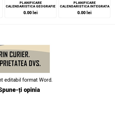
PLANIFICARE
PLANIFICARE
CALENDARISTICA GEOGRAFIE
CALENDARISTICA INTEGRATA
CLASA A VII-A
CLASA PREGATITOARE
0.00 lei
0.00 lei
t editabil format Word.
Spune-ți opinia