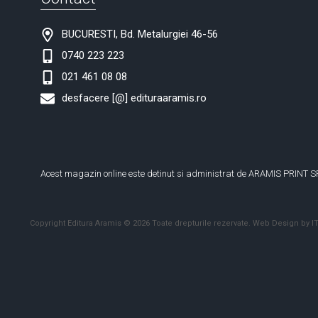
BUCURESTI, Bd. Metalurgiei 46-56
0740 223 223
021 461 08 08
desfacere [@] edituraaramis.ro
Acest magazin online este detinut si administrat de ARAMIS PRINT S
Copyright Editura Aramis © 2026 Toate drepturile rezervate.
Web Design by IT