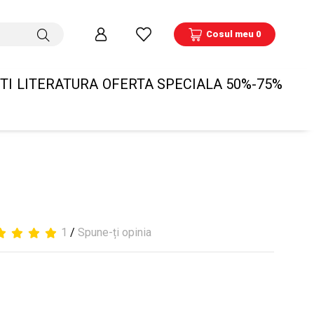
Cosul meu 0
TI
LITERATURA
OFERTA SPECIALA 50%-75%
1
/
Spune-ți opinia