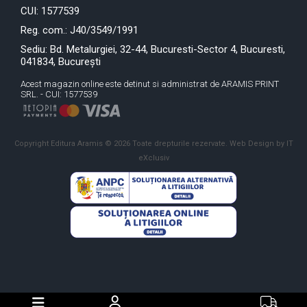
CUI: 1577539
Reg. com.: J40/3549/1991
Sediu: Bd. Metalurgiei, 32-44, Bucuresti-Sector 4, Bucuresti,
041834, București
Acest magazin online este detinut si administrat de ARAMIS PRINT
SRL. - CUI: 1577539
Copyright Editura Aramis © 2026 Toate drepturile rezervate.
Web Design by IT
eXclusiv