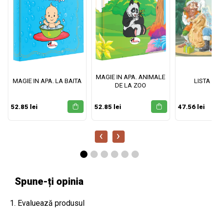
MAGIE IN APA. ANIMALE
MAGIE IN APA. LA BAITA
LISTA M
DE LA ZOO
52.85 lei
52.85 lei
47.56 lei
‹
›
Spune-ți opinia
1. Evaluează produsul