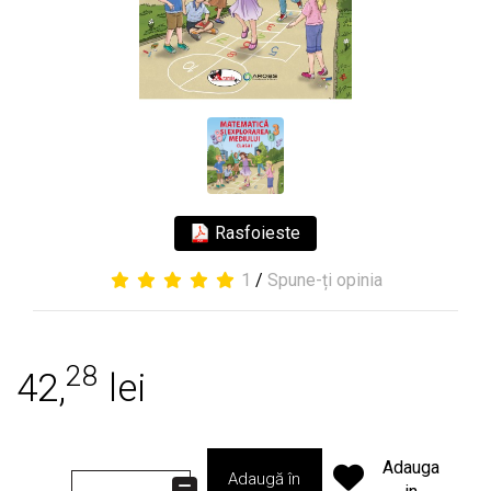
Rasfoieste
1
/
Spune-ți opinia
28
42,
lei
Adauga
Adaugă în