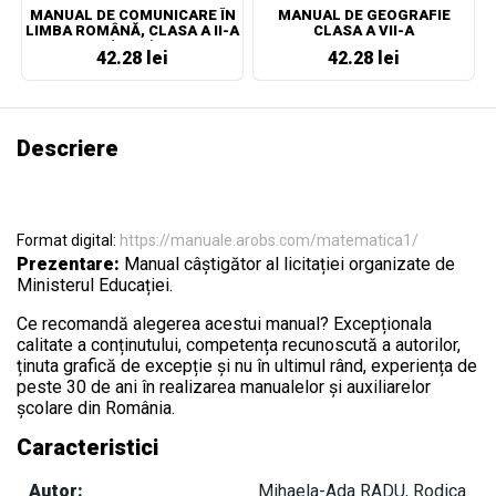
MANUAL DE COMUNICARE ÎN
MANUAL DE GEOGRAFIE
LIMBA ROMÂNĂ, CLASA A II-A
CLASA A VII-A
(NOU!)
42.28 lei
42.28 lei
Descriere
Format digital:
https://manuale.arobs.com/matematica1/
Prezentare:
Manual câștigător al licitației organizate de
Ministerul Educației.
Ce recomandă alegerea acestui manual? Excepționala
calitate a conținutului, competența recunoscută a autorilor,
ținuta grafică de excepție și nu în ultimul rând, experiența de
peste 30 de ani în realizarea manualelor și auxiliarelor
școlare din România.
Caracteristici
Autor:
Mihaela-Ada RADU, Rodica