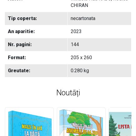
CHIRAN
Tip coperta:
necartonata
An aparitie:
2023
Nr. pagini:
144
Format:
205 x 260
Greutate:
0.280 kg
Noutāți