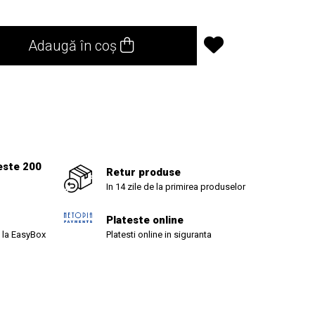
Adaugă în coș
1
este 200
Retur produse
In 14 zile de la primirea produselor
Plateste online
 la EasyBox
Platesti online in siguranta