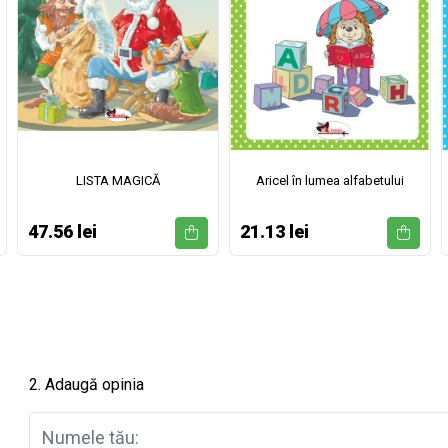
LISTA MAGICĂ
Aricel în lumea alfabetului
47.56 lei
21.13 lei
2. Adaugă opinia