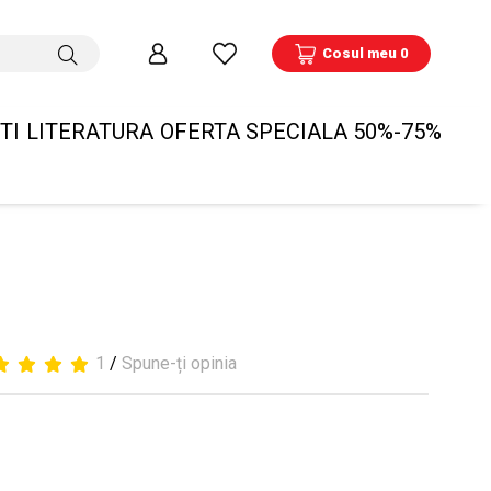
Cosul meu 0
TI
LITERATURA
OFERTA SPECIALA 50%-75%
1
/
Spune-ți opinia