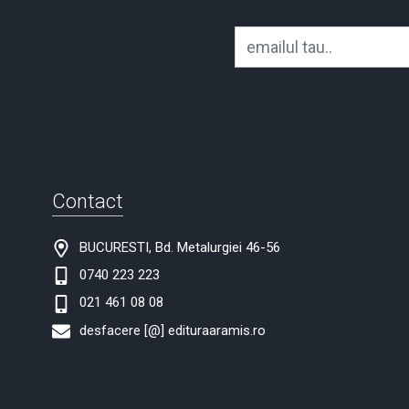
Contact
BUCURESTI, Bd. Metalurgiei 46-56
0740 223 223
021 461 08 08
desfacere [@] edituraaramis.ro