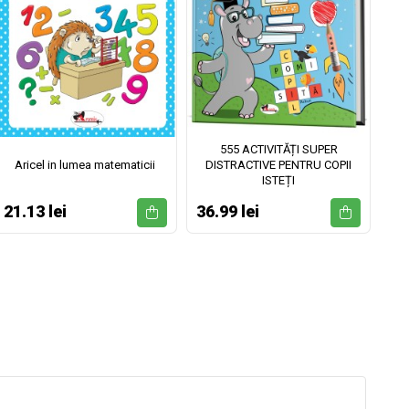
555 ACTIVITĂȚI SUPER
Aricel in lumea matematicii
DISTRACTIVE PENTRU COPII
ISTEȚI
21.13 lei
36.99 lei
52