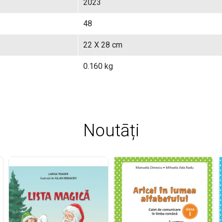
2023
48
22 X 28 cm
0.160 kg
Noutāți