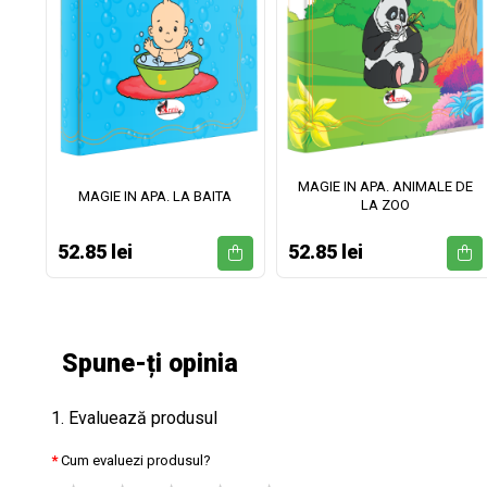
MAGIE IN APA. ANIMALE DE
II
MAGIE IN APA. LA BAITA
LA ZOO
52.85 lei
52.85 lei
Spune-ți opinia
1. Evaluează produsul
Cum evaluezi produsul?