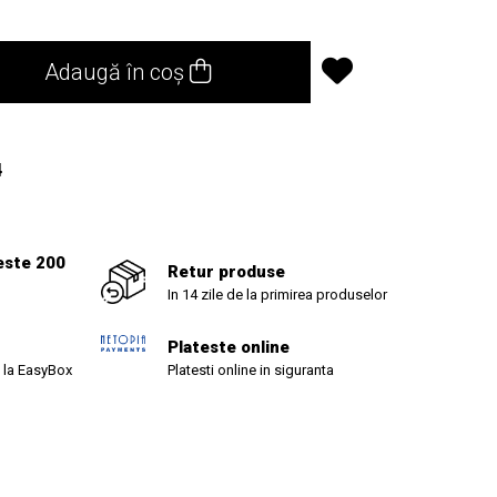
Adaugă în coș
4
este 200
Retur produse
In 14 zile de la primirea produselor
Plateste online
 la EasyBox
Platesti online in siguranta