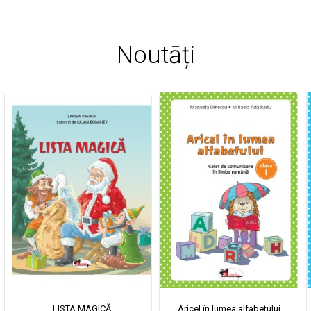
Noutāți
LISTA MAGICĂ
Aricel în lumea alfabetului