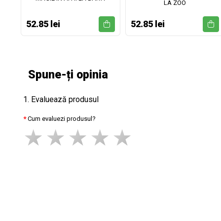
LA ZOO
52.85 lei
52.85 lei
Spune-ți opinia
1. Evaluează produsul
Cum evaluezi produsul?