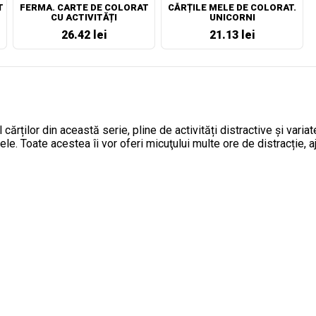
T
FERMA. CARTE DE COLORAT
CĂRȚILE MELE DE COLORAT.
CU ACTIVITĂȚI
UNICORNI
26.42 lei
21.13 lei
 cărților din această serie, pline de activități distractive și varia
le. Toate acestea îi vor oferi micuţului multe ore de distracție, aj