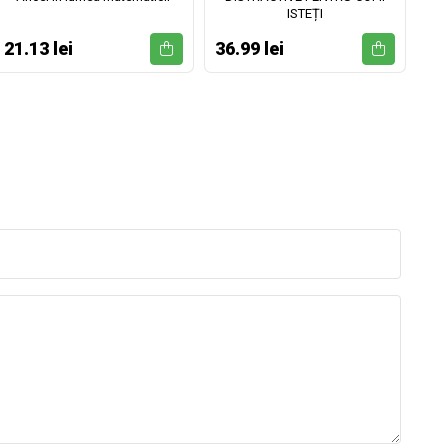
ISTEȚI
21.13 lei
36.99 lei
52