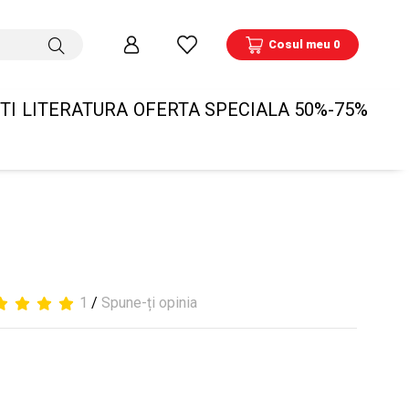
Cosul meu 0
TI
LITERATURA
OFERTA SPECIALA 50%-75%
1
/
Spune-ți opinia