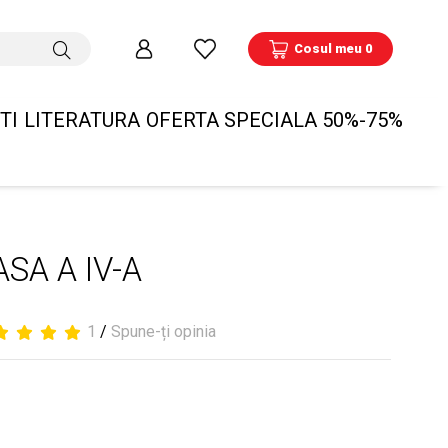
Cosul meu 0
TI
LITERATURA
OFERTA SPECIALA 50%-75%
SA A IV-A
1
/
Spune-ți opinia