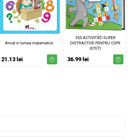
555 ACTIVITĂȚI SUPER
Aricel in lumea matematicii
DISTRACTIVE PENTRU COPII
ISTEȚI
21.13 lei
36.99 lei
52