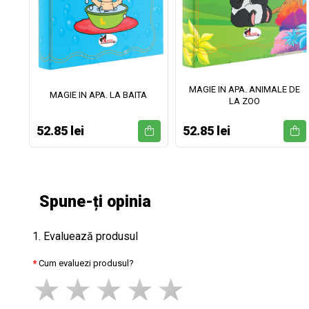
MAGIE IN APA. ANIMALE DE
II
MAGIE IN APA. LA BAITA
LA ZOO
52.85 lei
52.85 lei
Spune-ți opinia
1. Evaluează produsul
Cum evaluezi produsul?