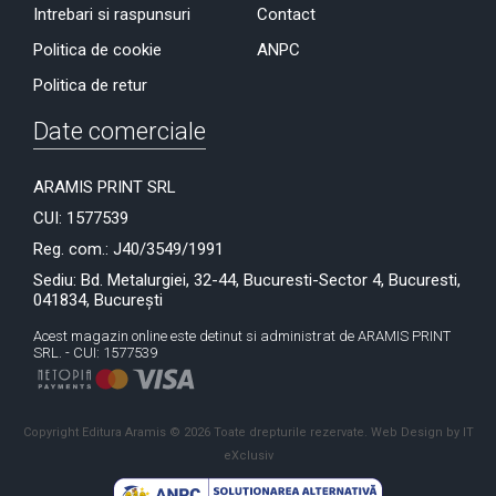
Intrebari si raspunsuri
Contact
Politica de cookie
ANPC
Politica de retur
Date comerciale
ARAMIS PRINT SRL
CUI: 1577539
Reg. com.: J40/3549/1991
Sediu: Bd. Metalurgiei, 32-44, Bucuresti-Sector 4, Bucuresti,
041834, București
Acest magazin online este detinut si administrat de ARAMIS PRINT
SRL. - CUI: 1577539
Copyright Editura Aramis © 2026 Toate drepturile rezervate.
Web Design by IT
eXclusiv