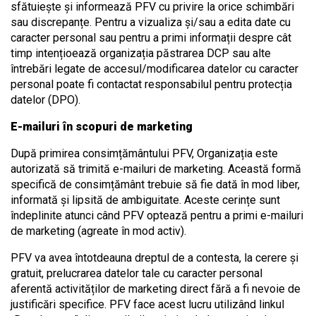
sfătuiește și informează PFV cu privire la orice schimbări
sau discrepanțe. Pentru a vizualiza și/sau a edita date cu
caracter personal sau pentru a primi informații despre cât
timp intențioează organizația păstrarea DCP sau alte
întrebări legate de accesul/modificarea datelor cu caracter
personal poate fi contactat responsabilul pentru protecția
datelor (DPO).
E-mailuri în scopuri de marketing
După primirea consimțământului PFV, Organizația este
autorizată să trimită e-mailuri de marketing. Această formă
specifică de consimțământ trebuie să fie dată în mod liber,
informată și lipsită de ambiguitate. Aceste cerințe sunt
îndeplinite atunci când PFV optează pentru a primi e-mailuri
de marketing (agreate în mod activ).
PFV va avea întotdeauna dreptul de a contesta, la cerere și
gratuit, prelucrarea datelor tale cu caracter personal
aferentă activităților de marketing direct fără a fi nevoie de
justificări specifice. PFV face acest lucru utilizând linkul