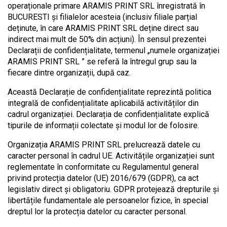
operaționale primare ARAMIS PRINT SRL înregistrată în
BUCURESTI și filialelor acesteia (inclusiv filiale parțial
deținute, în care ARAMIS PRINT SRL deține direct sau
indirect mai mult de 50% din acțiuni). În sensul prezentei
Declarații de confidențialitate, termenul „numele organizației
ARAMIS PRINT SRL ” se referă la întregul grup sau la
fiecare dintre organizații, după caz.
Această Declarație de confidențialitate reprezintă politica
integrală de confidențialitate aplicabilă activităților din
cadrul organizației. Declarația de confidențialitate explică
tipurile de informații colectate și modul lor de folosire.
Organizația ARAMIS PRINT SRL prelucrează datele cu
caracter personal în cadrul UE. Activitățile organizației sunt
reglementate în conformitate cu Regulamentul general
privind protecția datelor (UE) 2016/679 (GDPR), ca act
legislativ direct și obligatoriu. GDPR protejează drepturile și
libertățile fundamentale ale persoanelor fizice, în special
dreptul lor la protecția datelor cu caracter personal.