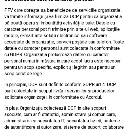
PFV care dorește să beneficieze de serviciile organizației
va trimite informații și va furniza DCP pentru ca organizația
să poată opera și îmbunătăți activitățile sale. Datele cu
caracter personal pot fi trimise prin site-ul web, aplicațiile
mobile, e-mail, alte soluții electronice sau software
acceptate de organizație, servicii poștale sau telefon. Toate
datele cu caracter personal sunt colectate în conformitate
cu GDPR. Organizația prelucrează datele cu caracter
personal numai în măsura în care acest lucru este necesar
pentru un scop specific, explicit și legitim sau pentru un
scop cerut de lege.
În principal, DCP sunt definite conform GDPR art 4. DCP
sunt colectate în scopul livrării serviciilor și produselor
solicitate organizaței, în conformitate cu Acordul.
În plus, Organizația colectează DCP în alte scopuri
asociate, cum ar fi statistici, administrare și comunicare,
administrarea și securitatea IT, securitatea fizică, sisteme
de autentificare și autorizare, sisteme de suport, colaborare