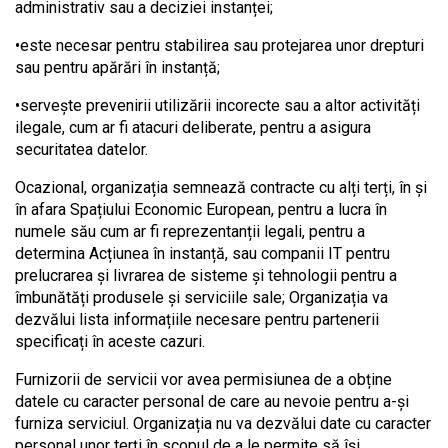
administrativ sau a deciziei instanței;
•este necesar pentru stabilirea sau protejarea unor drepturi
sau pentru apărări în instanță;
•servește prevenirii utilizării incorecte sau a altor activități
ilegale, cum ar fi atacuri deliberate, pentru a asigura
securitatea datelor.
Ocazional, organizația semnează contracte cu alți terți, în și
în afara Spațiului Economic European, pentru a lucra în
numele său cum ar fi reprezentanții legali, pentru a
determina Acțiunea în instanță, sau companii IT pentru
prelucrarea și livrarea de sisteme și tehnologii pentru a
îmbunătăți produsele și serviciile sale; Organizația va
dezvălui lista informațiile necesare pentru partenerii
specificați în aceste cazuri.
Furnizorii de servicii vor avea permisiunea de a obține
datele cu caracter personal de care au nevoie pentru a-și
furniza serviciul. Organizația nu va dezvălui date cu caracter
personal unor terți în scopul de a le permite să își