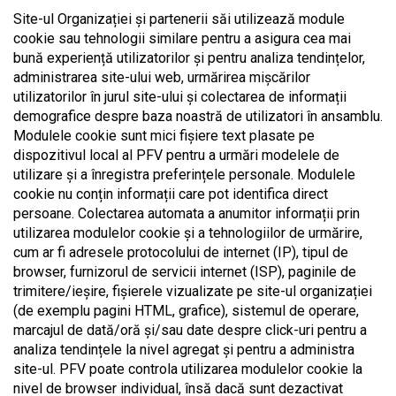
Site-ul Organizației și partenerii săi utilizează module
cookie sau tehnologii similare pentru a asigura cea mai
bună experiență utilizatorilor și pentru analiza tendințelor,
administrarea site-ului web, urmărirea mișcărilor
utilizatorilor în jurul site-ului și colectarea de informații
demografice despre baza noastră de utilizatori în ansamblu.
Modulele cookie sunt mici fișiere text plasate pe
dispozitivul local al PFV pentru a urmări modelele de
utilizare și a înregistra preferințele personale. Modulele
cookie nu conțin informații care pot identifica direct
persoane. Colectarea automata a anumitor informații prin
utilizarea modulelor cookie și a tehnologiilor de urmărire,
cum ar fi adresele protocolului de internet (IP), tipul de
browser, furnizorul de servicii internet (ISP), paginile de
trimitere/ieșire, fișierele vizualizate pe site-ul organizației
(de exemplu pagini HTML, grafice), sistemul de operare,
marcajul de dată/oră și/sau date despre click-uri pentru a
analiza tendințele la nivel agregat și pentru a administra
site-ul. PFV poate controla utilizarea modulelor cookie la
nivel de browser individual, însă dacă sunt dezactivat